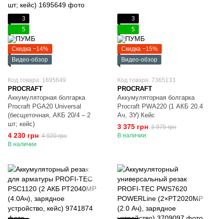
3
3
5
5
Скидка −14%
Скидка −15%
Видео-обзор
Видео-обзор
Код товара: 1695649
Код товара: 7365133
PROCRAFT
PROCRAFT
Аккумуляторная болгарка
Аккумуляторная болгарка
Procraft PGA20 Universal
Procraft PWA220 (1 АКБ 20.4
(бесщеточная, АКБ 20/4 – 2
Ач, ЗУ) Кейс
шт; кейс)
3 375 грн
3 975 грн
4 230 грн
В наличии
4 920 грн
В наличии