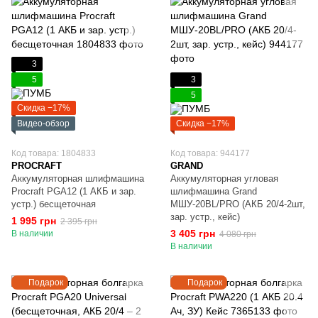
3
5
3
5
Скидка −17%
Видео-обзор
Скидка −17%
Код товара: 1804833
Код товара: 944177
PROCRAFT
GRAND
Аккумуляторная шлифмашина
Аккумуляторная угловая
Procraft PGA12 (1 АКБ и зар.
шлифмашина Grand
устр.) бесщеточная
МШУ-20BL/PRO (АКБ 20/4-2шт,
зар. устр., кейс)
1 995 грн
2 395 грн
3 405 грн
В наличии
4 080 грн
В наличии
Подарок
Подарок