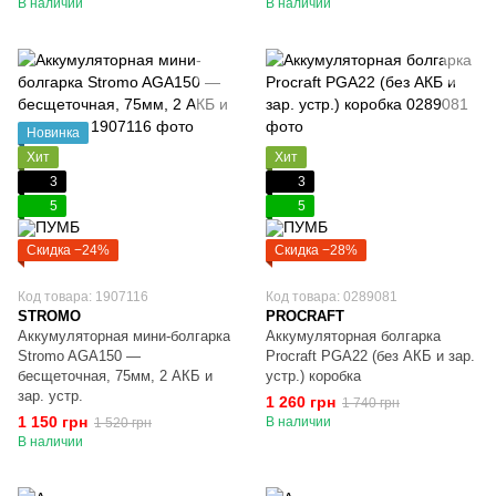
В наличии
В наличии
Новинка
Хит
Хит
3
3
5
5
Скидка −24%
Скидка −28%
Код товара: 1907116
Код товара: 0289081
STROMO
PROCRAFT
Аккумуляторная мини-болгарка
Аккумуляторная болгарка
Stromo AGA150 —
Procraft PGA22 (без АКБ и зар.
бесщеточная, 75мм, 2 АКБ и
устр.) коробка
зар. устр.
1 260 грн
1 740 грн
1 150 грн
В наличии
1 520 грн
В наличии