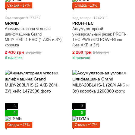
Скидка −17%
Скидка −13%
Код товара: 9177757
Код товара: 1742311
GRAND
PROFI-TEC
Аккумуляторная угловая
Аккумуляторный
шлифмашина Grand
универсальный резак PROFI-
МШУ-20BL-1 PRO (1 АКБ и ЗУ)
TEC PWS7620 POWERLine
коробка
(без АКБ и ЗУ)
2 430 грн
2 260 грн
2 915 грн
2 590 грн
В наличии
В наличии
3
3
5
5
Скидка −17%
Скидка −17%