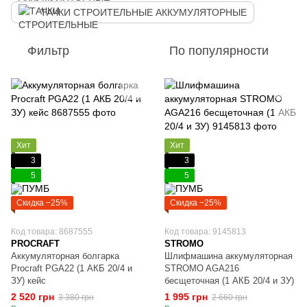
ТАЧКИ СТРОИТЕЛЬНЫЕ АККУМУЛЯТОРНЫЕ
Фильтр
По популярности
Хит
Хит
3
3
5
5
Скидка −25%
Скидка −25%
Код товара: 8687555
Код товара: 9145813
PROCRAFT
STROMO
Аккумуляторная болгарка
Шлифмашина аккумуляторная
Procraft PGA22 (1 АКБ 20/4 и
STROMO AGA216
ЗУ) кейс
бесщеточная (1 АКБ 20/4 и ЗУ)
2 520 грн
1 995 грн
3 380 грн
2 660 грн