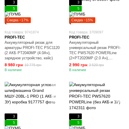
3
3
5
5
Скидка −17%
Скидка −15%
Код товара: 9741874
Код товара: 3709097
PROFI-TEC
PROFI-TEC
Аккумуляторный резак для
Аккумуляторный
арматуры PROFI-TEC PSC1120
универсальный резак PROFI-
(2 АКБ PT2040MP (4.0Ач),
TEC PWS7620 POWERLine
зарядное устройство, кейс)
(2×PT2020MP (2.0 Ач),
зарядное устройство)
8 980 грн
2 990 грн
10 775 грн
3 520 грн
В наличии
В наличии
3
3
5
5