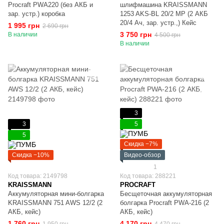
Procraft PWA220 (без АКБ и
шлифмашина KRAISSMANN
зар. устр.) коробка
1253 AKS-BL 20/2 MP (2 АКБ
20/4 Ач, зар. устр.,) Кейс
1 995 грн
2 690 грн
3 750 грн
В наличии
4 500 грн
В наличии
3
3
5
5
Скидка −7%
Скидка −10%
Видео-обзор
1
Код товара: 2149798
Код товара: 288221
KRAISSMANN
PROCRAFT
Аккумуляторная мини-болгарка
Бесщеточная аккумуляторная
KRAISSMANN 751 AWS 12/2 (2
болгарка Procraft PWA-216 (2
АКБ, кейс)
АКБ, кейс)
1 760 грн
4 170 грн