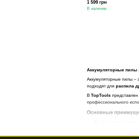
1 599 грн
В наличии
Аккумуляторные пилы 
Аккумуляторные пилы – 
подходят для
распила д
В
TopTools
представлен
профессионального испо
Основные преимуще
Полная
автономнос
Высокая
производи