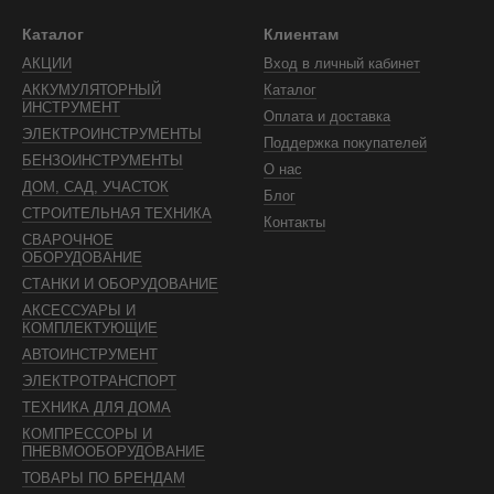
номичный дизайн
– лёгкое удержание даже при длительной работе
Каталог
Клиентам
n аккумуляторы
– долгий рабочий цикл без потери мощности.
АКЦИИ
Вход в личный кабинет
тели (в некоторых моделях)
–
меньше нагрева и более долги
АККУМУЛЯТОРНЫЙ
Каталог
ИНСТРУМЕНТ
ую пилу выбрать?
Оплата и доставка
ЭЛЕКТРОИНСТРУМЕНТЫ
Поддержка покупателей
ная пила
– для распила древесины, обрезки веток и заготовки дров
БЕНЗОИНСТРУМЕНТЫ
О нас
бельная пила
– для демонтажных работ, резки труб, металла и дре
ДОМ, САД, УЧАСТОК
Блог
сковая пила
– идеальный выбор для точного раскроя досок, фанер
СТРОИТЕЛЬНАЯ ТЕХНИКА
Контакты
СВАРОЧНОЕ
тные, лёгкие, удобные для садовых и монтажных работ.
ОБОРУДОВАНИЕ
лятора:
18В
– для лёгких работ,
36В и более
– для профессиональ
СТАНКИ И ОБОРУДОВАНИЕ
АКСЕССУАРЫ И
для домашнего и профессионального использования
.
КОМПЛЕКТУЮЩИЕ
орные пилы в TopTools и получайте свободу действий в люб
АВТОИНСТРУМЕНТ
ЭЛЕКТРОТРАНСПОРТ
ТЕХНИКА ДЛЯ ДОМА
КОМПРЕССОРЫ И
ПНЕВМООБОРУДОВАНИЕ
ТОВАРЫ ПО БРЕНДАМ