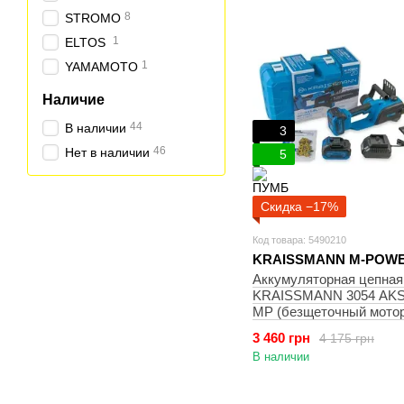
8
STROMO
1
ELTOS
1
YAMAMOTO
Наличие
44
В наличии
3
46
Нет в наличии
5
Скидка −17%
Код товара: 5490210
KRAISSMANN M-POWE
Аккумуляторная цепная
KRAISSMANN 3054 AKS-
MP (безщеточный мотор
автоматическая смазка,
3 460 грн
4 175 грн
20/4 Ач, зар. устр., 2 це
В наличии
суперзуб) кейс