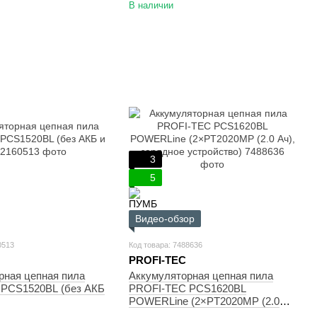
В наличии
3
5
Видео-обзор
0513
Код товара: 7488636
PROFI-TEC
рная цепная пила
Аккумуляторная цепная пила
PCS1520BL (без АКБ
PROFI-TEC PCS1620BL
POWERLine (2×PT2020MP (2.0
Ач), зарядное устройство)