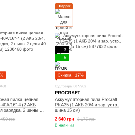
Подарок
3
5
2%
Скидка −17%
8468
Код товара: 8877932
PROCRAFT
рная пилка цепная
Аккумуляторная пила Procraft
40А/16"-4 (2 АКБ
PKA35 (1 АКБ 20/4 и зар. устр.,
ая зарядка, 2 шины 2
шина 15 см)
 см)
2 640 грн
 450 грн
3 175 грн
В наличии