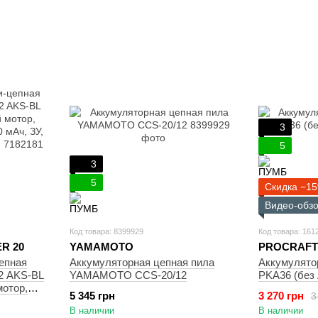
3
5
3
5
Скидка −1
Видео-обз
Код товара: 8399929
Код товара: 161
R 20
YAMAMOTO
PROCRAFT
епная
Аккумуляторная цепная пила
Аккумулятор
2 AKS-BL
YAMAMOTO CCS-20/12
PKA36 (без 
мотор,
5 345 грн
3 270 грн
3
 мАч, ЗУ,
В наличии
В наличии
)