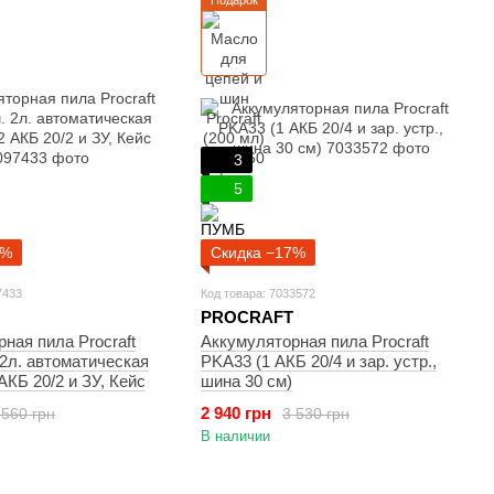
Подарок
3
5
7%
Скидка −17%
7433
Код товара: 7033572
PROCRAFT
ная пила Procraft
Аккумуляторная пила Procraft
2л. автоматическая
PKA33 (1 АКБ 20/4 и зар. устр.,
АКБ 20/2 и ЗУ, Кейс
шина 30 см)
2 940 грн
 560 грн
3 530 грн
В наличии