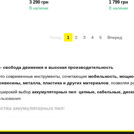
3 290 грн
1 799 грн
В наличии
В наличии
Назад
1
2
3
4
5
Вперед
– свобода движения и высокая производительность
это современные инструменты, сочетающие
мобильность, мощнос
ревесины, металла, пластика и других материалов
, позволяя 
 широкий выбор
аккумуляторных пил
:
цепные, сабельные, дис
льзования.
ства аккумуляторных пил:
ть
– работают без подключения к сети.
тельность
– современные двигатели обеспечивают чистый и быст