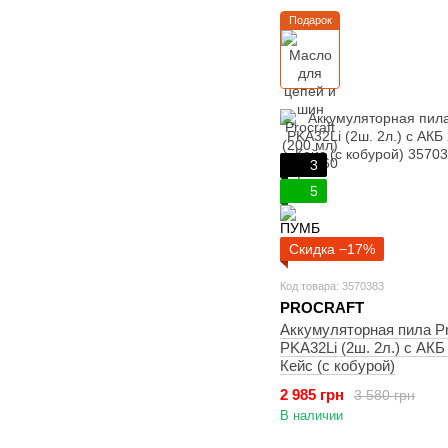
Подарок
3
5
Скидка −17%
Код товара: 3570383
PROCRAFT
Аккумуляторная пила Pr
PKA32Li (2ш. 2л.) с АКБ
Кейс (с кобурой)
2 985 грн
3 580 грн
В наличии