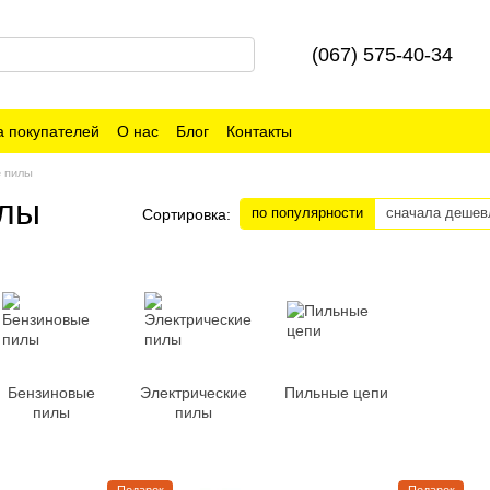
(067) 575-40-34
 покупателей
О нас
Блог
Контакты
 пилы
илы
по популярности
сначала дешев
Сортировка:
Бензиновые
Электрические
Пильные цепи
пилы
пилы