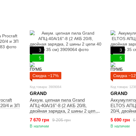
3
3
5
5
Скидка −17%
Скидка −1
Код товара: 3909064
Код товара: 123
GRAND
GRAND
ocraft
Аккум. цепная пила Grand
Аккумулято
 20/4 и ЗП
АПЦ-40А/16"-8 (2 АКБ 20/8,
ELTOS АПЦ-
двойная зарядка, 2 шины 2 цепи
20/4, двойн
40 и 35 см)
цепи 40 и 35
7 670 грн
5 690 грн
9 205 грн
6
В наличии
В наличии