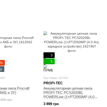
3
5
5%
ор
2042
Код товара: 2427467
PROFI-TEC
ная пила Procraft
Аккумуляторная цепная пила
АКБ и ЗУ)
PROFI-TEC PCS2020BL
POWERLine (1×PT2050MP (4.0
 850 грн
Ач), зарядное устройство)
3 899 грн