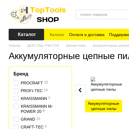
Перейти к основному контенту
Каталог
Каталог
Оплата и доставка
Поддержка
Главная
ДОМ, САД, УЧАСТОК
Цепные пилы
Аккумуляторные цепные
Аккумуляторные цепные п
Бренд
35
PROCRAFT
14
PROFI-TEC
3
KRAISSMANN
Аккумуляторные
KRAISSMANN M-
цепные пилы
8
POWER 20
16
GRAND
4
CRAFT-TEC