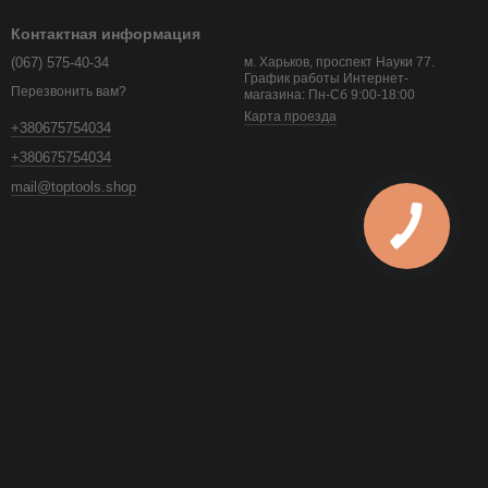
.
Контактная информация
(067) 575-40-34
м. Харьков, проспект Науки 77.
й срок службы
.
График работы Интернет-
Перезвонить вам?
магазина: Пн-Сб 9:00-18:00
Карта проезда
+380675754034
.
+380675754034
весины.
mail@toptools.shop
ы и ламината.
ного применения.
ых условиях!