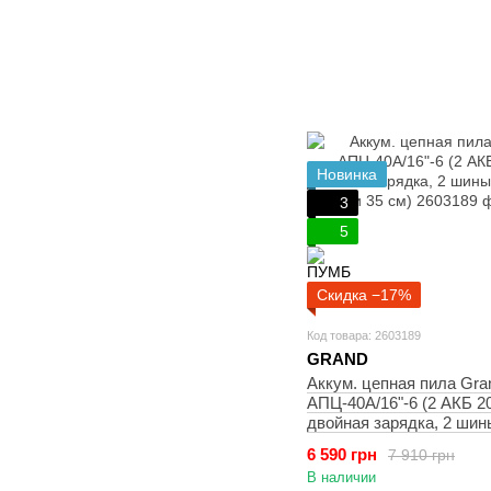
Новинка
3
5
Скидка −17%
Код товара: 2603189
GRAND
Аккум. цепная пила Gra
АПЦ-40А/16"-6 (2 АКБ 20
двойная зарядка, 2 шин
40 и 35 см)
6 590 грн
7 910 грн
В наличии