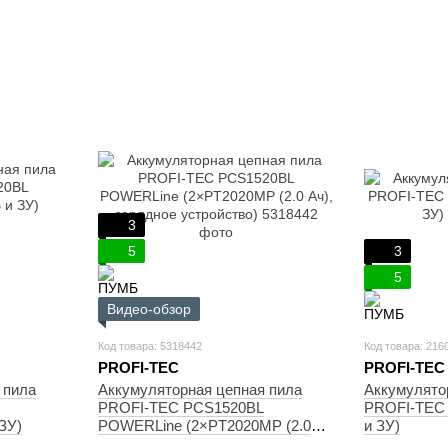
3
5
3
5
Видео-обзор
Код товара: 5318442
Код товара: 216
PROFI-TEC
PROFI-TEC
 пила
Аккумуляторная цепная пила
Аккумулято
PROFI-TEC PCS1520BL
PROFI-TEC 
ЗУ)
POWERLine (2×PT2020MP (2.0
и ЗУ)
Ач), зарядное устройство)