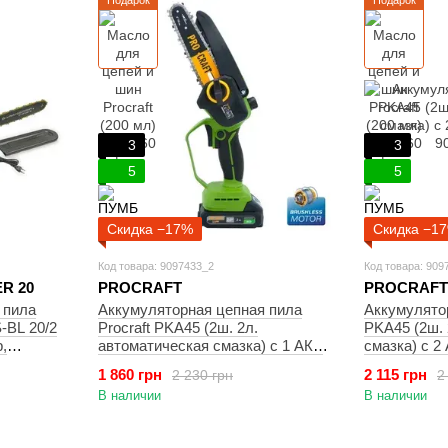
Подарок
Подарок
3
3
5
5
Скидка −17%
Скидка −1
Код товара: 9097433_2
Код товара: 909
R 20
PROCRAFT
PROCRAFT
 пила
Аккумуляторная цепная пила
Аккумулятор
BL 20/2
Procraft PKA45 (2ш. 2л.
PKA45 (2ш. 
,
автоматическая смазка) с 1 АКБ
смазка) с 2 
 2 АКБ
20/2 и ЗП
1 860 грн
2 115 грн
2 230 грн
2
пи 12"
В наличии
В наличии