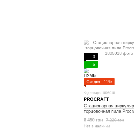
3
5
Скидка −11%
Код товара: 1805018
PROCRAFT
Cтационарная циркуляр
торцовочная пила Procr
6 450 грн
7 220 грн
Нет в наличии