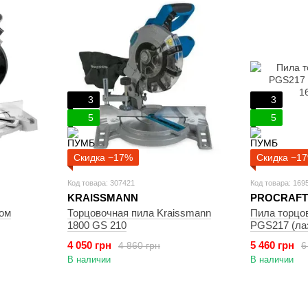
3
3
5
5
Скидка −17%
Скидка −1
Код товара: 307421
Код товара: 169
KRAISSMANN
PROCRAFT
ом
Торцовочная пила Kraissmann
Пила торцов
1800 GS 210
PGS217 (ла
4 050 грн
5 460 грн
4 860 грн
6
В наличии
В наличии