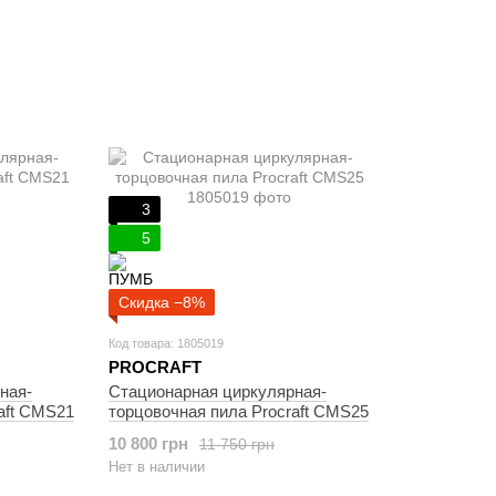
3
5
Скидка −8%
Код товара: 1805019
PROCRAFT
ная-
Cтационарная циркулярная-
aft CMS21
торцовочная пила Procraft CMS25
10 800 грн
11 750 грн
Нет в наличии