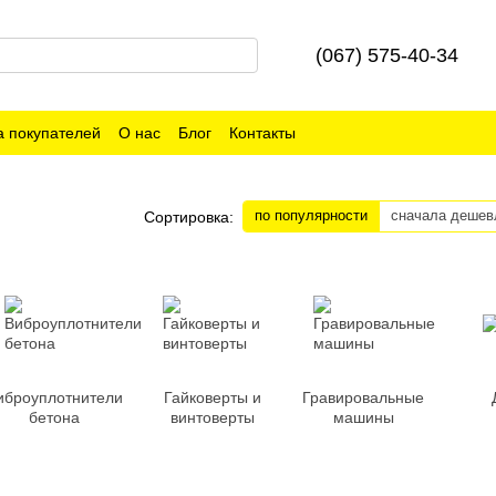
(067) 575-40-34
 покупателей
О нас
Блог
Контакты
по популярности
сначала дешев
Сортировка:
иброуплотнители
Гайковерты и
Гравировальные
бетона
винтоверты
машины