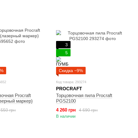
3
5
7%
Скидка −9%
5652
Код товара: 293274
PROCRAFT
очная Procraft
Торцовочная пила Procraft
зерный маркер)
PGS2100
4 260 грн
 550 грн
4 690 грн
В наличии