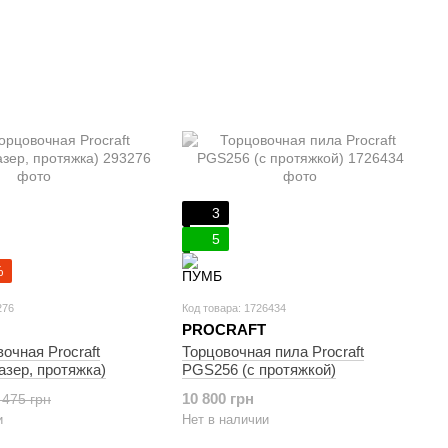
3
5
%
276
Код товара: 1726434
PROCRAFT
очная Procraft
Торцовочная пила Procraft
зер, протяжка)
PGS256 (с протяжкой)
10 800 грн
 475 грн
и
Нет в наличии