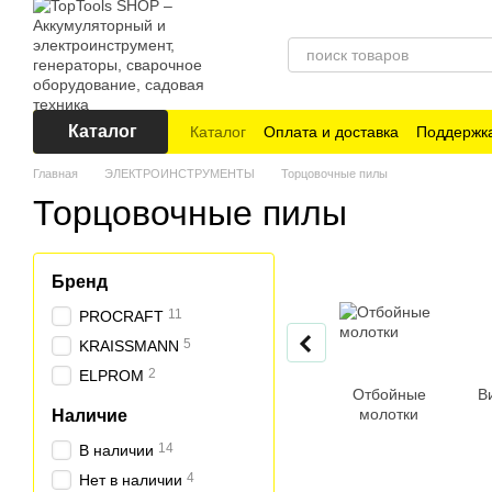
Перейти к основному контенту
Каталог
Каталог
Оплата и доставка
Поддержка
Главная
ЭЛЕКТРОИНСТРУМЕНТЫ
Торцовочные пилы
Торцовочные пилы
Бренд
11
PROCRAFT
5
KRAISSMANN
2
ELPROM
Отбойные
В
молотки
Наличие
14
В наличии
4
Нет в наличии