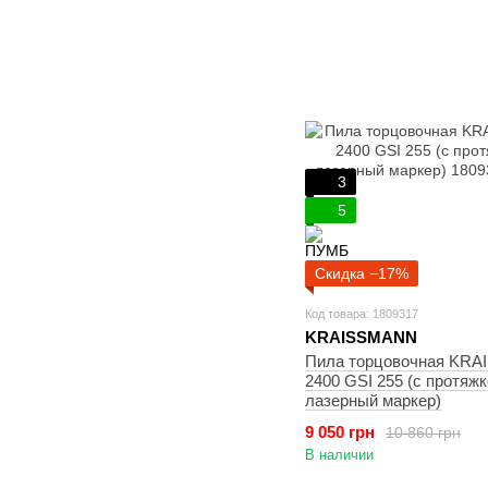
3
5
Скидка −17%
Код товара: 1809317
KRAISSMANN
Пила торцовочная KR
2400 GSI 255 (с протяжк
лазерный маркер)
9 050 грн
10 860 грн
В наличии