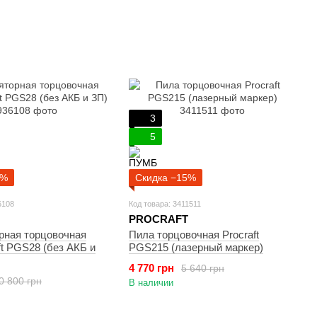
3
5
7%
Скидка −15%
6108
Код товара: 3411511
PROCRAFT
рная торцовочная
Пила торцовочная Procraft
ft PGS28 (без АКБ и
PGS215 (лазерный маркер)
4 770 грн
5 640 грн
0 800 грн
В наличии