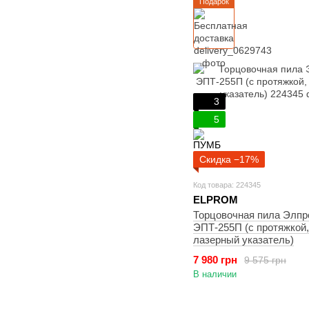
Подарок
3
5
Скидка −17%
Код товара: 224345
ELPROM
Торцовочная пила Элпр
ЭПТ-255П (с протяжкой,
лазерный указатель)
7 980 грн
9 575 грн
В наличии