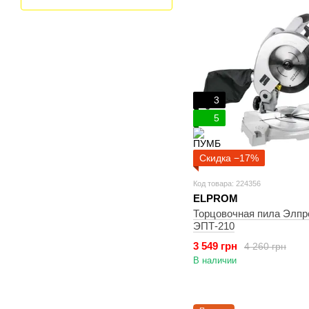
3
5
Скидка −17%
Код товара: 224356
ELPROM
Торцовочная пила Элпр
ЭПТ-210
3 549 грн
4 260 грн
В наличии