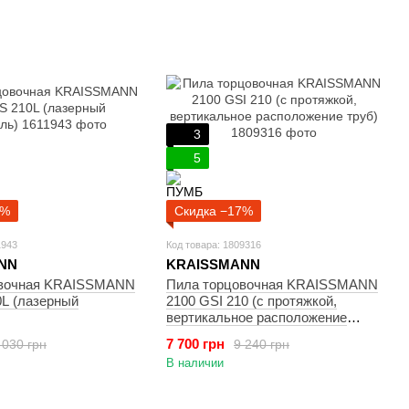
3
5
7%
Скидка −17%
1943
Код товара: 1809316
NN
KRAISSMANN
овочная KRAISSMANN
Пила торцовочная KRAISSMANN
0L (лазерный
2100 GSI 210 (с протяжкой,
вертикальное расположение
труб)
7 700 грн
 030 грн
9 240 грн
В наличии