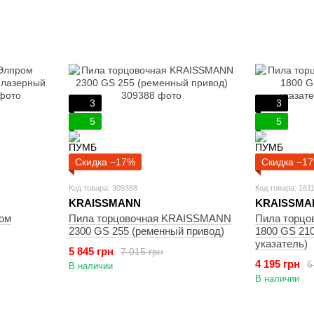
3
3
5
5
Скидка −17%
Скидка −1
Код товара: 309388
Код товара: 161
KRAISSMANN
KRAISSMA
ом
Пила торцовочная KRAISSMANN
Пила торц
2300 GS 255 (ременный привод)
1800 GS 21
указатель)
5 845 грн
7 015 грн
4 195 грн
5
В наличии
В наличии