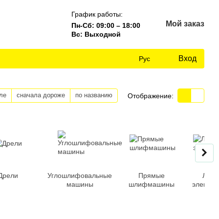
График работы:
Мой заказ
Пн-Сб: 09:00 – 18:00
Вс: Выходной
Вход
Рус
ле
сначала дороже
по названию
Отображение:
Дрели
Углошлифовальные
Прямые
Лобз
машины
шлифмашины
электри