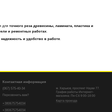
ся для
точного реза древесины, ламината, пластика и
бели и ремонтных работах
.
 надежность и удобство в работе
.
 к сети.
Контактная информация
(067) 575-40-34
м. Харьков, проспект Науки 77.
График работы Интернет-
Перезвонить вам?
магазина: Пн-Сб 9:00-18:00
Карта проезда
+380675754034
+380675754034