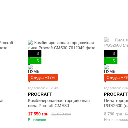
3
3
5
5
Скидка −17%
Скидка −7
Код товара: 7612049
Код товара: 293
PROCRAFT
PROCRAFT
aft
Комбинированная торцовочная
Пила торцов
пила Procraft CMS30
PGS2600 (ла
17 550 грн
8 790 грн
21 060 грн
9
В наличии
Нет в наличи