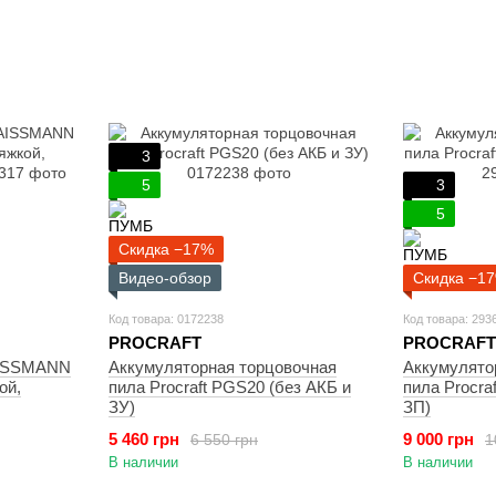
3
5
3
5
Скидка −17%
Видео-обзор
Скидка −1
Код товара: 0172238
Код товара: 293
PROCRAFT
PROCRAFT
AISSMANN
Аккумуляторная торцовочная
Аккумулято
ой,
пила Procraft PGS20 (без АКБ и
пила Procra
ЗУ)
ЗП)
5 460 грн
9 000 грн
6 550 грн
1
В наличии
В наличии