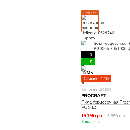
Подарок
3
5
Скидка −17%
Код товара: 2051006
PROCRAFT
Пила торцовочная Procr
PGS305
15 795 грн
18 950 грн
В наличии