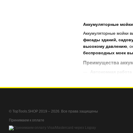
Аккумуляторные мойки 
Аккумуляторные мойки в
фасады зданий, садов
высокому давлению
, 
беспроводных моек вы
Преимущества аккум
Автономная работа
Мобильность
– удоб
Высокое давление
–
Экономия воды
– оп
Компактный дизайн
© TopTools.SHOP 2019 – 2026. Все права защищены
Заказывайте
аккумулят
Принимаем к оплате