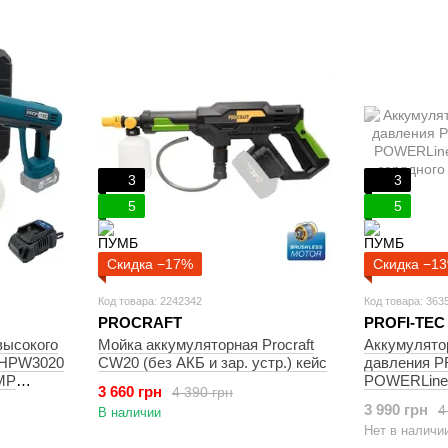
3
3
5
5
Скидка −17%
Скидка −1
Код товара: 2242342
Код товара: 363
PROCRAFT
PROFI-TEC
высокого
Мойка аккумуляторная Procraft
Аккумулято
PHPW3020
CW20 (без АКБ и зар. устр.) кейс
давления 
MP
POWERLine 
3 660 грн
4 390 грн
йство)
зарядного у
3 990 грн
4
В наличии
Нет в наличи