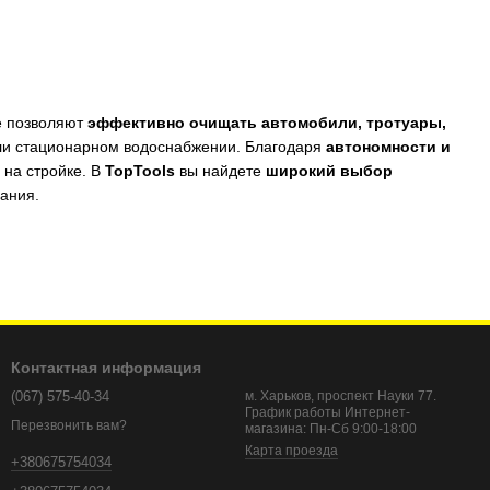
е позволяют
эффективно очищать автомобили, тротуары,
или стационарном водоснабжении. Благодаря
автономности и
 на стройке. В
TopTools
вы найдете
широкий выбор
ания.
Контактная информация
(067) 575-40-34
м. Харьков, проспект Науки 77.
График работы Интернет-
Перезвонить вам?
магазина: Пн-Сб 9:00-18:00
там, где это нужно!
Карта проезда
+380675754034