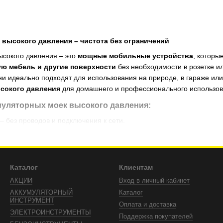
высокого давления – чистота без ограничений
ысокого давления – это
мощные мобильные устройства
, которы
ую мебель и другие поверхности
без необходимости в розетке 
они идеально подходят для использования на природе, в гараже или
сокого давления
для домашнего и профессионального использов
уляторных моек высокого давления:
– без проводов и подключения к сети.
ны для использования где угодно, даже без водоснабжения.
 эффективное удаление грязи, пыли и пятен.
тимальное распыление для минимального расхода жидкости.
Каталог
Клиентам
АКЦИИ
Вход в личный кабинет
– легкость в транспортировке и хранении.
АККУМУЛЯТОРНЫЙ
Каталог
орные мойки высокого давления
в
TopTools
и получайте чистоту 
ИНСТРУМЕНТ
Оплата и доставка
ЭЛЕКТРОИНСТРУМЕНТЫ
Поддержка покупателей