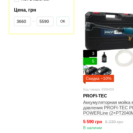
Цена, грн
От Цена, грн
До Цена, грн
OK
3
5
Скидка −10%
Код товара: 8306459
PROFI-TEC
Аккумуляторная мойка 
давления PROFI-TEC 
POWERLine (2×PT2040
(4.0Ач), зарядное устро
5 590 грн
6 230 грн
В наличии