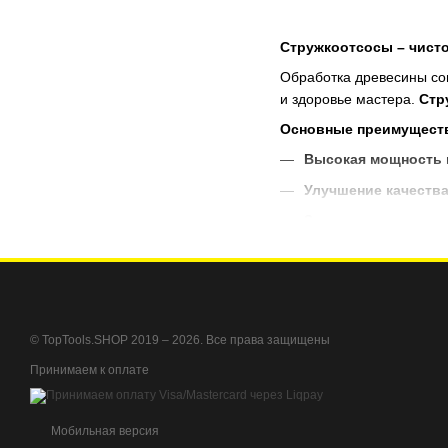
Стружкоотсосы – чисто
Обработка древесины соп
и здоровье мастера.
Стр
Основные преимуществ
Высокая мощность
Улучшение качеств
Защита здоровья
– 
Продление срока с
Удобство в исполь
Стружкоотсосы от
TopTo
© TopTools.SHOP 2019 – 2026. Все права защищены
Заказывайте стружкоот
Принимаем к оплате
Мобильная версия