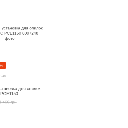
7%
7248
становка для опилок
 PCE1150
1 460 грн