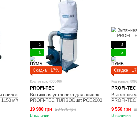
3
3
5
5
Скидка −17%
Скидка −1
Код товара: 4368466
Код товара: 809
PROFI-TEC
PROFI-TEC
я опилок
Вытяжная установка для опилок
Вытяжная у
 1150 м³/
PROFI-TEC TURBODust PCE2000
PROFI-TEC
19 980 грн
9 550 грн
23 975 грн
1
В наличии
В наличии