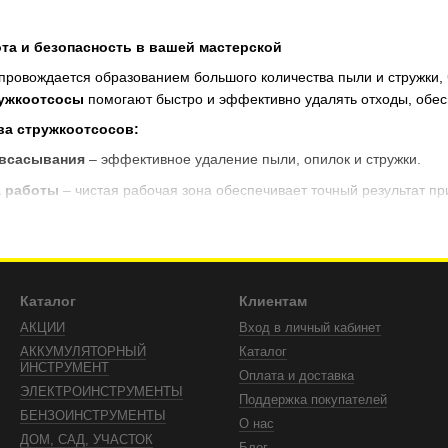
та и безопасность в вашей мастерской
ровождается образованием большого количества пыли и стружки, ч
ужкоотсосы
помогают быстро и эффективно удалять отходы, обесп
а стружкоотсосов:
 всасывания
– эффективное удаление пыли, опилок и стружки.
а работы
– чистая рабочая зона обеспечивает точный результат пр
снижение концентрации пыли в воздухе, что положительно влияет 
лужбы оборудования
– устранение загрязнений способствует ст
зовании
– возможность подключения к различным видам деревооб
Каталог
Клиентам
ols
обеспечат вам эффективную систему сбора пыли и улучшат усл
АКЦИИ
Вход в личный кабинет
сосы в TopTools – работайте чисто, безопасно и продуктивно
АККУМУЛЯТОРНЫЙ
Каталог
ИНСТРУМЕНТ
Оплата и доставка
ЭЛЕКТРОИНСТРУМЕНТЫ
Поддержка покупателей
БЕНЗОИНСТРУМЕНТЫ
О нас
ДОМ, САД, УЧАСТОК
Блог