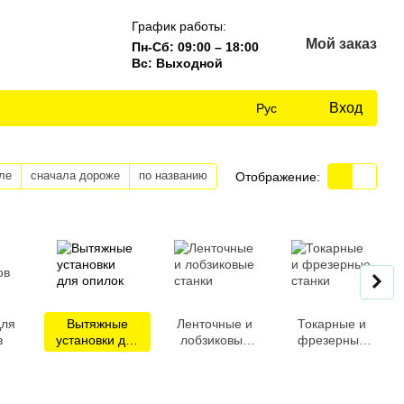
График работы:
Мой заказ
Пн-Сб: 09:00 – 18:00
Вс: Выходной
Вход
Рус
ле
сначала дороже
по названию
Отображение:
для
Вытяжные
Ленточные и
Токарные и
в
установки для
лобзиковые
фрезерные
опилок
станки
станки