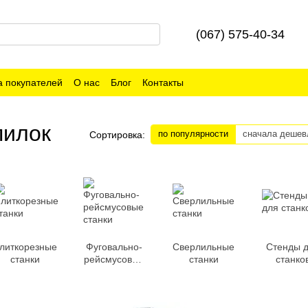
(067) 575-40-34
 покупателей
О нас
Блог
Контакты
пилок
по популярности
сначала дешев
Сортировка:
литкорезные
Фуговально-
Сверлильные
Стенды 
станки
рейсмусовые
станки
станко
станки