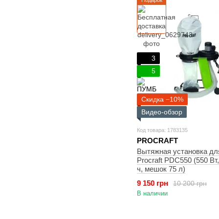
Подарок
3
5
Скидка −10%
Видео-обзор
Код товара: 1783135
PROCRAFT
Вытяжная установка дл
Procraft PDC550 (550 Вт,
ч, мешок 75 л)
9 150 грн
10 200 грн
В наличии