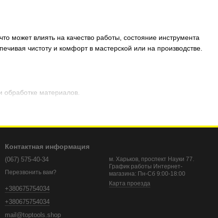
то может влиять на качество работы, состояние инструмента
ечивая чистоту и комфорт в мастерской или на производстве.
и обработке материалов.
на дыхательные пути.
абильной работе деревообрабатывающих станков.
рабатывающего оборудования.
Контактная информация
овия работы в мастерской.
(067) 575-40-34
м. Харьков, проспект Науки 77.
!
График работы Интернет-
Перезвонить вам?
магазина: Пн-Сб 9:00-18:00
Карта проезда
+380675754034
+380675754034
mail@toptools.shop