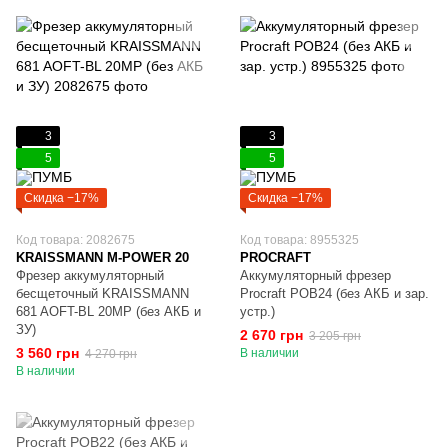
3
3
5
5
Скидка −17%
Скидка −17%
Код товара: 2082675
Код товара: 8955325
KRAISSMANN M-POWER 20
PROCRAFT
Фрезер аккумуляторный
Аккумуляторный фрезер
бесщеточный KRAISSMANN
Procraft POB24 (без АКБ и зар.
681 AOFT-BL 20MP (без АКБ и
устр.)
ЗУ)
2 670 грн
3 205 грн
3 560 грн
В наличии
4 270 грн
В наличии