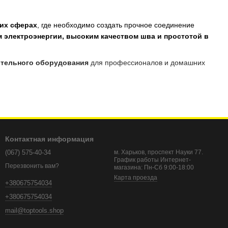
гих сферах
, где необходимо создать прочное соединение
 электроэнергии, высоким качеством шва и простотой в
ительного оборудования
для профессионалов и домашних
Контактная информация
(067) 575-40-34
м. Харьков, проспект Науки 77.
График работы Интернет-
Перезвонить вам?
магазина: Пн-Сб 9:00-18:00
Карта проезда
+380675754034
+380675754034
mail@toptools.shop