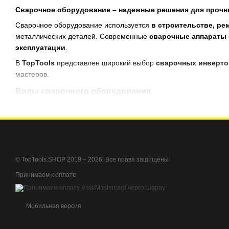
Сварочное оборудование – надежные решения для прочн
Сварочное оборудование используется
в строительстве, ре
металлических деталей. Современные
сварочные аппараты
эксплуатации
.
В
TopTools
представлен широкий выбор
сварочных инверто
мастеров.
Виды сварочного оборудования
Сварочные инверторы
– компактные, экономичные, обес
Трансформаторные сварочные аппараты
– надёжные, п
Полуавтоматические сварочные аппараты
– используют
Сварочные выпрямители
– обеспечивают стабильный ток
© TopTools.SHOP 2019 – 2026. Все права защищены
Аргонодуговые сварочные аппараты (TIG)
– для работ
Принимаем к оплате
Плазморезы
– точная и быстрая резка металлов.
Дополнительное сварочное оборудование
Мобильная версия
Маски и щитки для сварки
– защита лица и глаз от искр 