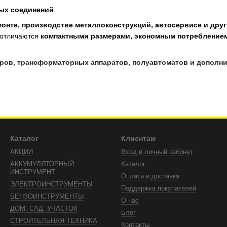
ых соединений
монте, производстве металлоконструкций, автосервисе и дру
отличаются
компактными размерами, экономным потреблением
ров, трансформаторных аппаратов, полуавтоматов и дополн
печивают стабильную дугу.
одходят для сварки чёрных металлов.
ся для сварки стали, алюминия, нержавейки.
Каталог
Клиентам
АКЦИИ
Вход в личный кабинет
 для качественного шва.
АККУМУЛЯТОРНЫЙ
Каталог
ы с цветными металлами.
ИНСТРУМЕНТ
Оплата и доставка
ЭЛЕКТРОИНСТРУМЕНТЫ
Поддержка покупателей
БЕНЗОИНСТРУМЕНТЫ
О нас
ДОМ, САД, УЧАСТОК
Блог
и ультрафиолетового излучения.
СТРОИТЕЛЬНАЯ ТЕХНИКА
Контакты