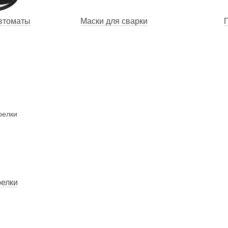
втоматы
Маски для сварки
релки