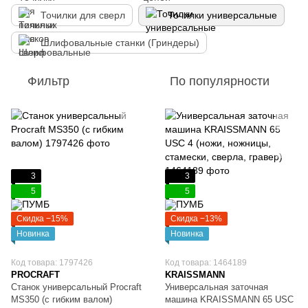
Точилки для сверл
Точилки универсальные
Шлифовальные станки (Гриндеры)
Фильтр
По популярности
3
3
5
5
Скидка −15%
Скидка −13%
Новинка
Новинка
Код товара: 1797426
Код товара: 1464189
PROCRAFT
KRAISSMANN
Станок универсальный Procraft
Универсальная заточная
MS350 (с гибким валом)
машина KRAISSMANN 65 USC