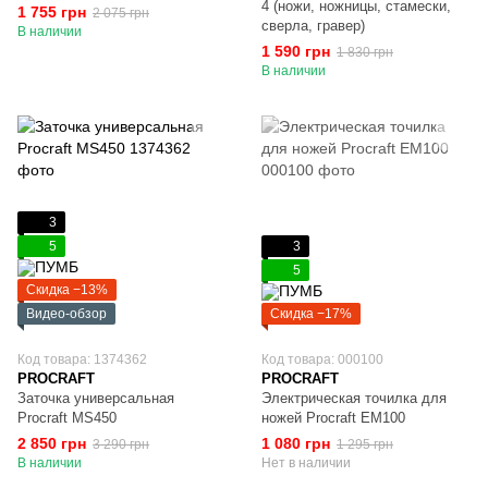
4 (ножи, ножницы, стамески,
1 755 грн
2 075 грн
сверла, гравер)
В наличии
1 590 грн
1 830 грн
В наличии
3
5
3
5
Скидка −13%
Видео-обзор
Скидка −17%
Код товара: 1374362
Код товара: 000100
PROCRAFT
PROCRAFT
Заточка универсальная
Электрическая точилка для
Procraft MS450
ножей Procraft EM100
2 850 грн
1 080 грн
3 290 грн
1 295 грн
В наличии
Нет в наличии