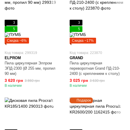
3
3
5
5
Скидка −6%
Скидка −17%
Код товара: 299319
Код товара: 223870
ELPROM
GRAND
Пила циркулярная Элпром
Пила циркулярная
ЭПД-2300 (Ø 255 мм, пропил
переворотная Grand ПД-210-
90 мм)
2400 (с креплением к столу)
3 620 грн
3 025 грн
3 860 грн
3 630 грн
В наличии
В наличии
Подарок