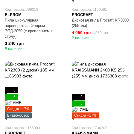
Код товара: 299318
Код товара: 1166561
ELPROM
PROCRAFT
Пила циркулярная
Дисковая пила Procraft KR3000
переворотная Элпром
(255 мм)
ЭПД-2050 (с креплением к
4 050 грн
4 860 грн
столу)
В наличии
3 240 грн
В наличии
3
5
3
5
Скидка −17%
Видео-обзор
Скидка −17%
Код товара: 1166903
Код товара: 1736308
PROCRAFT
KRAISSMANN