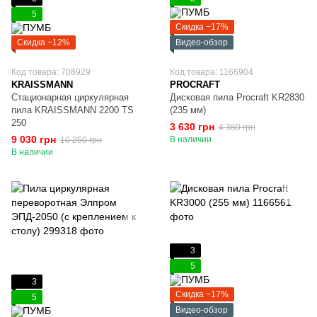
5
Скидка −17%
Скидка −12%
Видео-обзор
Код товара: 708929
Код товара: 1166904
KRAISSMANN
PROCRAFT
Стационарная циркулярная
Дисковая пила Procraft KR2830
пила KRAISSMANN 2200 TS
(235 мм)
250
3 630 грн
4 360 грн
9 030 грн
В наличии
10 250 грн
В наличии
3
5
3
Скидка −17%
5
Видео-обзор