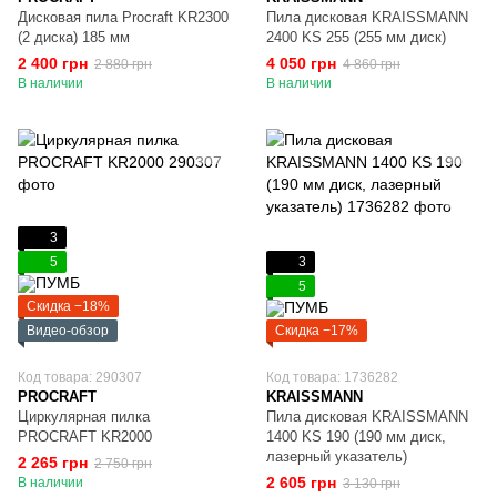
Дисковая пила Procraft KR2300
Пила дисковая KRAISSMANN
(2 диска) 185 мм
2400 KS 255 (255 мм диск)
2 400 грн
4 050 грн
2 880 грн
4 860 грн
В наличии
В наличии
3
5
3
5
Скидка −18%
Видео-обзор
Скидка −17%
Код товара: 290307
Код товара: 1736282
PROCRAFT
KRAISSMANN
Циркулярная пилка
Пила дисковая KRAISSMANN
PROCRAFT KR2000
1400 KS 190 (190 мм диск,
лазерный указатель)
2 265 грн
2 750 грн
2 605 грн
В наличии
3 130 грн