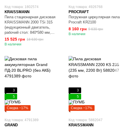
Код товара: 1802574
Код товара: 4926768
KRAISSMANN
PROCRAFT
Пила стационарная дисковая
Погружная циркулярная пила
KRAISSMANN 2000 TSi 315
Procraft KR2100
(индукционный двигатель,
8 160 грн
9 630 грн
рабочий стол: 840*580 мм,
В наличии
расширение рабочего стола:
15 525 грн
18 630 грн
800*400 мм, диск 315 мм)
В наличии
3
3
5
5
Скидка −17%
Скидка −17%
Код товара: 4791389
Код товара: 5882047
GRAND
KRAISSMANN