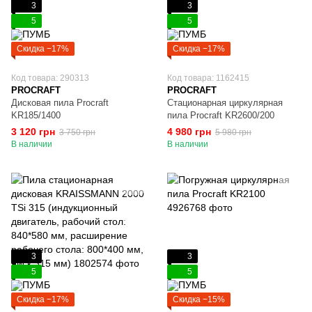
3
3
5
5
Скидка −17%
Скидка −17%
Код товара: 290313
Код товара: 1162415
PROCRAFT
PROCRAFT
Дисковая пила Procraft
Стационарная циркулярная
KR185/1400
пила Procraft KR2600/200
3 120 грн
4 980 грн
3 750 грн
5 980 грн
В наличии
В наличии
3
3
5
5
Скидка −17%
Скидка −15%