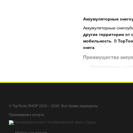
Аккумуляторные снегоу
Аккумуляторные снегоуб
другие территории от 
мобильность
. В
TopToo
снега
.
Преимущества акку
Автономность
– раб
Мощный двигатель
Легкий вес и манев
Экологичность
– отс
Долговечный аккум
© TopTools.SHOP 2019 – 2026. Все права защищены
Заказывайте
аккумулят
Принимаем к оплате