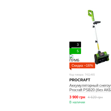
3
5
Скидка −16%
Код товара: 7411465
PROCRAFT
Аккумуляторный снего
Procraft PSB20 (без АКБ
3 900 грн
4 620 грн
В наличии