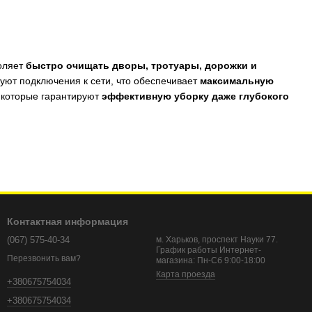
воляет
быстро очищать дворы, тротуары, дорожки и
ебуют подключения к сети, что обеспечивает
максимальную
, которые гарантируют
эффективную уборку даже глубокого
х.
Контактная информация
(067) 575-40-34
м. Харьков, проспект Науки 77.
График работы Интернет-
Перезвонить вам?
магазина: Пн-Сб 9:00-18:00
ез лишних усилий!
Карта проезда
+380675754034
+380675754034