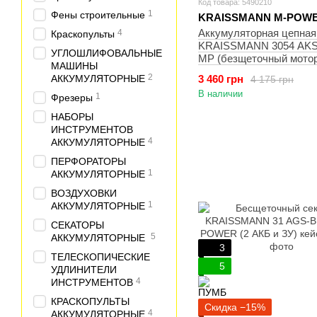
Код товара: 5490210
1
Фены строительные
KRAISSMANN M-POWE
Аккумуляторная цепная
4
Краскопульты
KRAISSMANN 3054 AKS-
УГЛОШЛИФОВАЛЬНЫЕ
MP (безщеточный мотор
МАШИНЫ
автоматическая смазка,
2
АККУМУЛЯТОРНЫЕ
3 460 грн
4 175 грн
20/4 Ач, зар. устр., 2 це
В наличии
суперзуб) кейс
1
Фрезеры
НАБОРЫ
ИНСТРУМЕНТОВ
4
АККУМУЛЯТОРНЫЕ
ПЕРФОРАТОРЫ
1
АККУМУЛЯТОРНЫЕ
ВОЗДУХОВКИ
1
АККУМУЛЯТОРНЫЕ
СЕКАТОРЫ
5
АККУМУЛЯТОРНЫЕ
3
ТЕЛЕСКОПИЧЕСКИЕ
5
УДЛИНИТЕЛИ
4
ИНСТРУМЕНТОВ
КРАСКОПУЛЬТЫ
Скидка −15%
4
АККУМУЛЯТОРНЫЕ