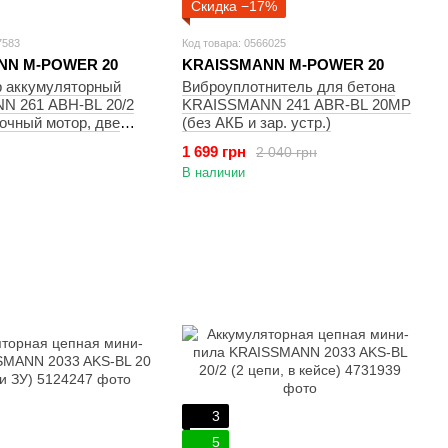
Скидка −17%
7583
Код товара: 0566025
NN M-POWER 20
KRAISSMANN M-POWER 20
 аккумуляторный
Виброуплотнитель для бетона
 261 ABH-BL 20/2
KRAISSMANN 241 ABR-BL 20MP
очный мотор, две
(без АКБ и зар. устр.)
 мАч, зарядное
1 699 грн
2 040 грн
 три буры, два
В наличии
с)
3
5