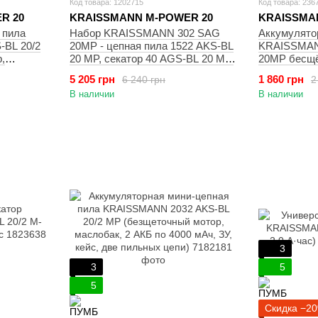
Код товара: 1202715
Код товара: 236
R 20
KRAISSMANN M-POWER 20
KRAISSMA
 пила
Набор KRAISSMANN 302 SAG
Аккумулято
BL 20/2
20MP - цепная пила 1522 AKS-BL
KRAISSMAN
,
20 MP, секатор 40 AGS-BL 20 MP,
20MP бесщё
 2 АКБ
удлинитель VS'2000, две АКБ
АКБ и ЗУ)
5 205 грн
1 860 грн
6 240 грн
2
пи 12"
(1500 МАг и 3000 мАч, зарядное
В наличии
В наличии
устройство, запасные лезвия и
цепь)
3
3
5
5
Скидка −2