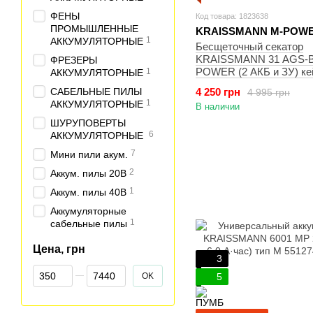
ФЕНЫ
Код товара: 1823638
ПРОМЫШЛЕННЫЕ
KRAISSMANN M-POWE
1
АККУМУЛЯТОРНЫЕ
Бесщеточный секатор
KRAISSMANN 31 AGS-BL
ФРЕЗЕРЫ
POWER (2 АКБ и ЗУ) ке
1
АККУМУЛЯТОРНЫЕ
САБЕЛЬНЫЕ ПИЛЫ
4 250 грн
4 995 грн
1
АККУМУЛЯТОРНЫЕ
В наличии
ШУРУПОВЕРТЫ
6
АККУМУЛЯТОРНЫЕ
7
Мини пили акум.
2
Аккум. пилы 20В
1
Аккум. пилы 40В
Аккумуляторные
1
сабельные пилы
Цена, грн
3
От Цена, грн
До Цена, грн
OK
5