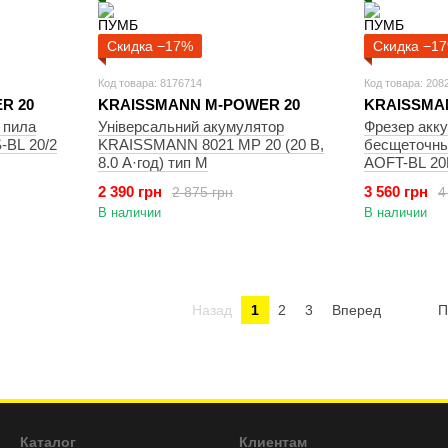
Скидка −17%
Скидка −1
Код товара: 8176714
Код товара: 208
R 20
KRAISSMANN M-POWER 20
KRAISSMA
 пила
Універсальний акумулятор
Фрезер акк
BL 20/2
KRAISSMANN 8021 MP 20 (20 В,
бесщеточн
8.0 А·год) тип М
AOFT-BL 20
2 390 грн
3 560 грн
2 875 грн
4
В наличии
В наличии
Назад
1
2
3
Вперед
П
Каталог
Клиентам