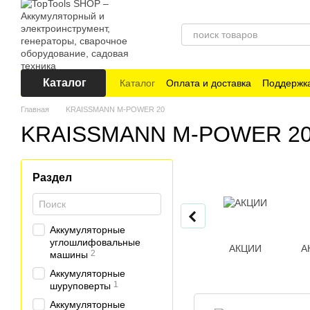
Перейти к основному контенту
Каталог
Каталог
Оплата и доставка
Поддержка
Главная
KRAISSMANN M-POWER 20
KRAISSMANN M-POWER 2
Раздел
Аккумуляторные
углошлифовальные
АКЦИИ
А
2
машины
Аккумуляторные
1
шуруповерты
Аккумуляторные