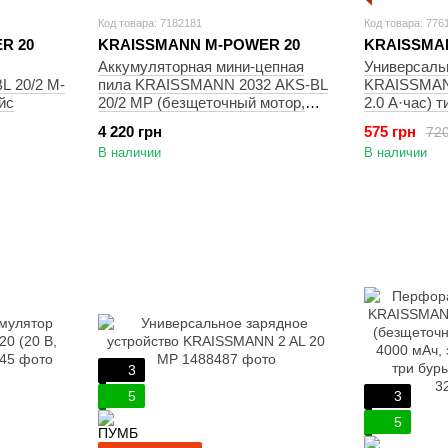
Код товара: 7182181
Код товара: 776
R 20
KRAISSMANN M-POWER 20
KRAISSMA
Аккумуляторная мини-цепная
Универсаль
 20/2 M-
пила KRAISSMANN 2032 AKS-BL
KRAISSMANN
йс
20/2 MP (безщеточный мотор,
2.0 А·час) т
маслобак, 2 АКБ по 4000 мАч, ЗУ,
4 220 грн
575 грн
720
кейс, две пильных цепи)
В наличии
В наличии
3
5
3
5