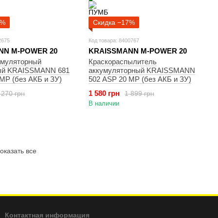
7%
Скидка −17%
2675
Код товара: 8400767
NN M-POWER 20
KRAISSMANN M-POWER 20
умуляторный
Краскораспылитель
ый KRAISSMANN 681
аккумуляторный KRAISSMANN
MP (без АКБ и ЗУ)
502 ASP 20 MP (без АКБ и ЗУ)
1 580 грн
 270 грн
1 899 грн
В наличии
оказать все
Контактная информация