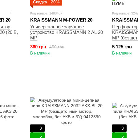
Скидка −20%
1
Код товара: 1488487
Код товара: 324
R 20
KRAISSMANN M-POWER 20
KRAISSMA
лятор
Универсальное зарядное
Перфоратор
0 (20 В,
устройство KRAISSMANN 2 AL 20
KRAISSMANN
MP
MP (безщет
АКБ по 4000
360 грн
5 125 грн
450 грн
устройство,
В наличии
В наличии
зубила, кей
3
3
5
5