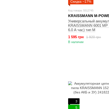
Скидка −17%
Код товара: 5512745
KRAISSMANN M-POWE
Универсальный аккуму
KRAISSMANN 6001 MP 2
6.0 А·час) тип М
1 595 грн
1 920 грн
В наличии
3
5