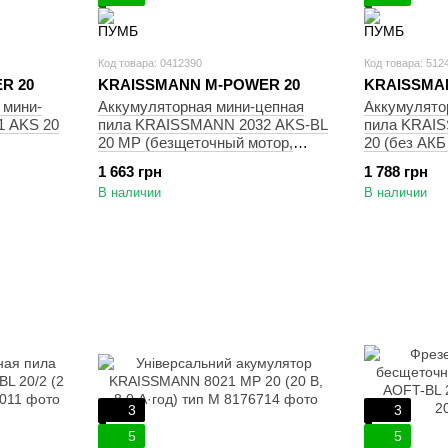
Код товара: 0412390
Код товара: 512
R 20
KRAISSMANN M-POWER 20
KRAISSMA
 мини-
Аккумуляторная мини-цепная
Аккумулято
1 AKS 20
пила KRAISSMANN 2032 AKS-BL
пила KRAI
20 MP (безщеточный мотор,
20 (без АКБ
маслобак, без АКБ и ЗУ)
1 663 грн
1 788 грн
В наличии
В наличии
3
3
5
5