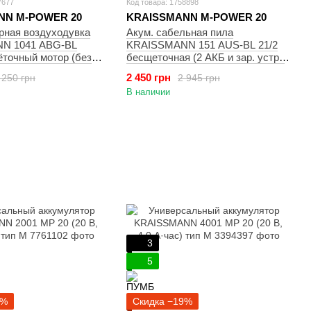
7677
Код товара: 1758898
NN M-POWER 20
KRAISSMANN M-POWER 20
рная воздуходувка
Акум. сабельная пила
N 1041 ABG-BL
KRAISSMANN 151 AUS-BL 21/2
точный мотор (без
бесщеточная (2 АКБ и зар. устр.,
кейс)
2 450 грн
 250 грн
2 945 грн
В наличии
3
5
0%
Скидка −19%