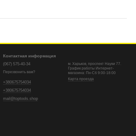
Контактная информация
(067) 575-40-34
м. Харьков, проспект Науки 77.
График работы Интернет-
Перезвонить вам?
магазина: Пн-Сб 9:00-18:00
Карта проезда
+380675754034
+380675754034
mail@toptools.shop