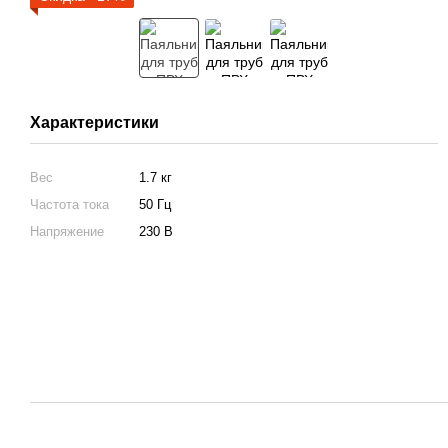
Характеристики
Вес
1.7 кг
Частота тока
50 Гц
Напряжение
230 В