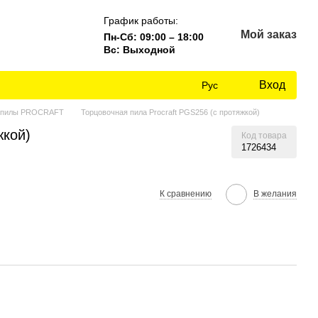
График работы:
Мой заказ
Пн-Сб: 09:00 – 18:00
Вс: Выходной
Вход
Рус
 пилы PROCRAFT
Торцовочная пила Procraft PGS256 (с протяжкой)
жкой)
Код товара
1726434
К сравнению
В желания