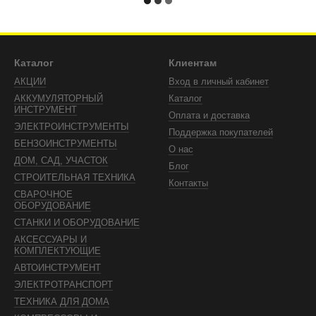
Каталог
Клиентам
АКЦИИ
Вход в личный кабинет
АККУМУЛЯТОРНЫЙ
Каталог
ИНСТРУМЕНТ
Оплата и доставка
ЭЛЕКТРОИНСТРУМЕНТЫ
Поддержка покупателей
БЕНЗОИНСТРУМЕНТЫ
О нас
ДОМ, САД, УЧАСТОК
Блог
СТРОИТЕЛЬНАЯ ТЕХНИКА
Контакты
СВАРОЧНОЕ
ОБОРУДОВАНИЕ
СТАНКИ И ОБОРУДОВАНИЕ
АКСЕССУАРЫ И
КОМПЛЕКТУЮЩИЕ
АВТОИНСТРУМЕНТ
ЭЛЕКТРОТРАНСПОРТ
ТЕХНИКА ДЛЯ ДОМА