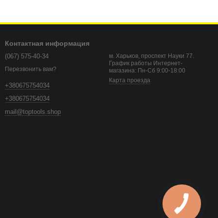
Контактная информация
(067) 575-40-34
м. Харьков, проспект Науки 77.
График работы Интернет-
Перезвонить вам?
магазина: Пн-Сб 9:00-18:00
Карта проезда
+380675754034
+380675754034
mail@toptools.shop