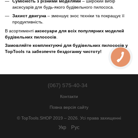
Сумісність з різними моделями
– широкий вибір
аксесуарів для будь-якого будівельного пилососа.
Захист двигуна
– зменшує знос техніки та покращує її
продуктивність.
В асортименті
аксесуари для всіх популярних моделей
будівельних пилососів
.
Замовляйте комплектуючі для будівельних пилососів у
TopTools та забезпечте бездоганну чистоту!
(067) 575-40-34
Контакти
Повна версія сайту
© TopTools.SHOP 2019 – 2026. Усі права захищенні
Укр
Рус