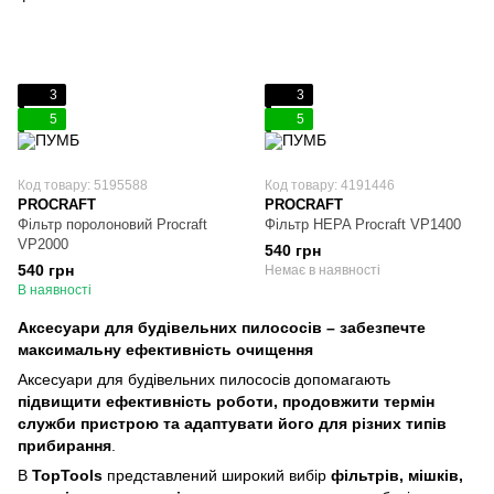
3
3
5
5
Код товару: 5195588
Код товару: 4191446
PROCRAFT
PROCRAFT
Фільтр поролоновий Procraft
Фільтр HEPA Procraft VP1400
VP2000
540 грн
540 грн
Немає в наявності
В наявності
Аксесуари для будівельних пилососів – забезпечте
максимальну ефективність очищення
Аксесуари для будівельних пилососів допомагають
підвищити ефективність роботи, продовжити термін
служби пристрою та адаптувати його для різних типів
прибирання
.
В
TopTools
представлений широкий вибір
фільтрів, мішків,