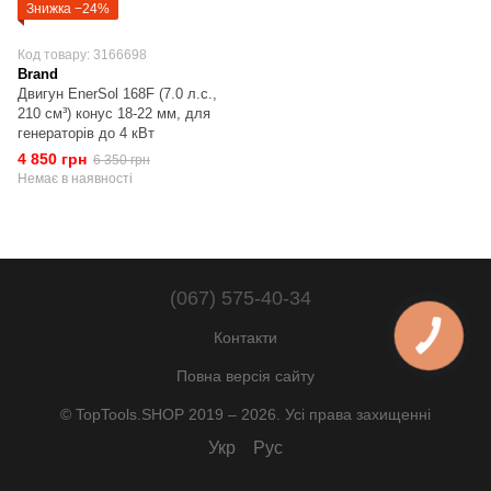
Знижка −24%
Код товару: 3166698
Brand
Двигун EnerSol 168F (7.0 л.с.,
210 см³) конус 18-22 мм, для
генераторів до 4 кВт
4 850 грн
6 350 грн
Немає в наявності
(067) 575-40-34
Контакти
КНОПКА
ЗВ'ЯЗКУ
Повна версія сайту
© TopTools.SHOP 2019 – 2026. Усі права захищенні
Укр
Рус