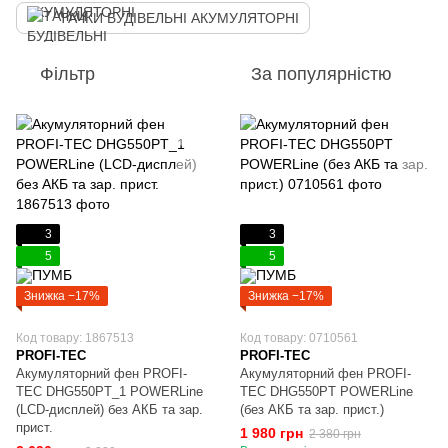
ТАЧКИ БУДІВЕЛЬНІ АКУМУЛЯТОРНІ
Фільтр
За популярністю
3
3
5
5
Знижка −17%
Знижка −17%
Код товару: 1867513
Код товару: 0710561
PROFI-TEC
PROFI-TEC
Акумуляторний фен PROFI-
Акумуляторний фен PROFI-
TEC DHG550PT_1 POWERLine
TEC DHG550PT POWERLine
(LCD-дисплей) без АКБ та зар.
(без АКБ та зар. прист.)
прист.
1 980 грн
2 380 грн