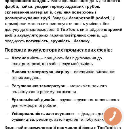
професійних завдань
. Вони ідеально підходять для
зняття
фарби, пайки, усадки термоусадкових трубок,
склеювання матеріалів, сушіння поверхонь і
розморожування труб
. Завдяки
бездротовій роботі
, ці
термофени можна використовувати навіть у місцях без
доступу до електромережі. В
TopTools
ви знайдете
широкий
вибір акумуляторних гарячоповітряних фенів
, що
поєднують
потужність, зручність і безпеку
.
Переваги акумуляторних промислових фенів:
Автономність
– працюють без підключення до
електромережі, що забезпечує мобільність.
Висока температура нагріву
– ефективне виконання
різних завдань.
Регулювання температури
– можливість точного
налаштування режиму нагрівання.
Ергономічний дизайн
– зручне керування та легка вага
для комфортної роботи.
Універсальність застосування
– підходять для
будівництва, ремонту, автоіндустрії та побутових завдань.
Замовляйте
акумуляторні промислові фени
в
TopTools
та