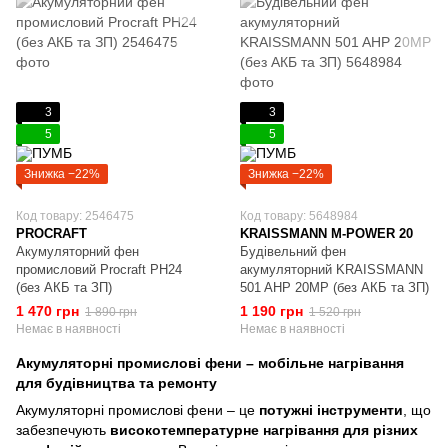
3
3
5
5
Знижка −22%
Знижка −22%
Код товару: 2546475
Код товару: 5648984
PROCRAFT
KRAISSMANN M-POWER 20
Акумуляторний фен
Будівельний фен
промисловий Procraft PH24
акумуляторний KRAISSMANN
(без АКБ та ЗП)
501 AHP 20MP (без АКБ та ЗП)
1 470 грн
1 190 грн
1 890 грн
1 520 грн
Немає в наявності
Немає в наявності
Акумуляторні промислові фени – мобільне нагрівання
для будівництва та ремонту
Акумуляторні промислові фени – це
потужні інструменти
, що
забезпечують
високотемпературне нагрівання для різних