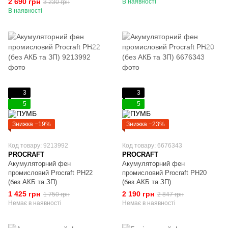
2 690 грн
В наявності
3 230 грн
В наявності
3
3
5
5
Знижка −19%
Знижка −23%
Код товару: 9213992
Код товару: 6676343
PROCRAFT
PROCRAFT
Акумуляторний фен
Акумуляторний фен
промисловий Procraft PH22
промисловий Procraft PH20
(без АКБ та ЗП)
(без АКБ та ЗП)
1 425 грн
2 190 грн
1 750 грн
2 847 грн
Немає в наявності
Немає в наявності