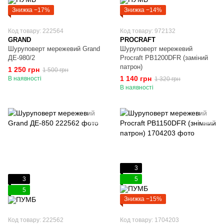
Знижка −17%
Знижка −14%
Код товару: 222564
Код товару: 972132
GRAND
PROCRAFT
Шуруповерт мережевий Grand
Шуруповерт мережевий
ДЕ-980/2
Procraft PB1200DFR (заміний
патрон)
1 250 грн
1 500 грн
1 140 грн
В наявності
1 320 грн
В наявності
3
3
5
5
Знижка −15%
Код товару: 222562
Код товару: 1704203