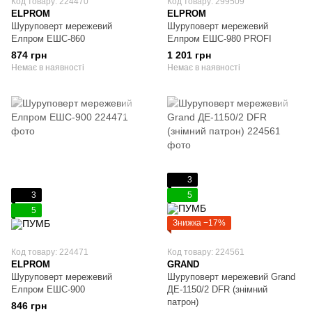
Код товару: 224470
Код товару: 299509
ELPROM
ELPROM
Шуруповерт мережевий
Шуруповерт мережевий
Елпром ЕШС-860
Елпром ЕШС-980 PROFI
874 грн
1 201 грн
Немає в наявності
Немає в наявності
3
3
5
5
Знижка −17%
Код товару: 224471
Код товару: 224561
ELPROM
GRAND
Шуруповерт мережевий
Шуруповерт мережевий Grand
Елпром ЕШС-900
ДЕ-1150/2 DFR (знімний
патрон)
846 грн