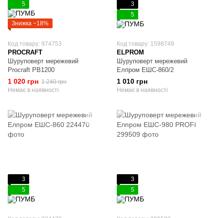
5
3
5
Знижка −18%
Код товару: 974753
Код товару: 1598749
PROCRAFT
ELPROM
Шуруповерт мережевий
Шуруповерт мережевий
Procraft PB1200
Елпром ЕШС-860/2
1 020 грн
1 010 грн
1 240 грн
Немає в наявності
Немає в наявності
3
3
5
5