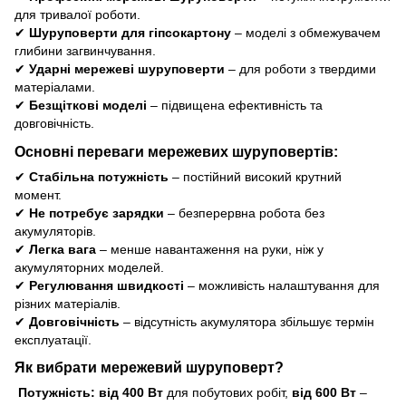
для тривалої роботи.
✔
Шуруповерти для гіпсокартону
– моделі з обмежувачем
глибини загвинчування.
✔
Ударні мережеві шуруповерти
– для роботи з твердими
матеріалами.
✔
Безщіткові моделі
– підвищена ефективність та
довговічність.
Основні переваги мережевих шуруповертів:
✔
Стабільна потужність
– постійний високий крутний
момент.
✔
Не потребує зарядки
– безперервна робота без
акумуляторів.
✔
Легка вага
– менше навантаження на руки, ніж у
акумуляторних моделей.
✔
Регулювання швидкості
– можливість налаштування для
різних матеріалів.
✔
Довговічність
– відсутність акумулятора збільшує термін
експлуатації.
Як вибрати мережевий шуруповерт?
Потужність:
від 400 Вт
для побутових робіт,
від 600 Вт
–