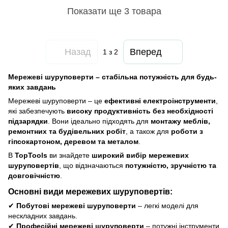
Показати ще 3 товара
Назад
Вперед
1
з 2
Мережеві шуруповерти – стабільна потужність для будь-
яких завдань
Мережеві шуруповерти – це
ефективні електроінструменти
,
які забезпечують
високу продуктивність без необхідності
підзарядки
. Вони ідеально підходять для
монтажу меблів,
ремонтних та будівельних робіт
, а також для
роботи з
гіпсокартоном, деревом та металом
.
В
TopTools
ви знайдете
широкий вибір мережевих
шуруповертів
, що відзначаються
потужністю, зручністю та
довговічністю
.
Основні види мережевих шуруповертів:
✔
Побутові мережеві шуруповерти
– легкі моделі для
нескладних завдань.
✔
Професійні мережеві шуруповерти
– потужні інструменти