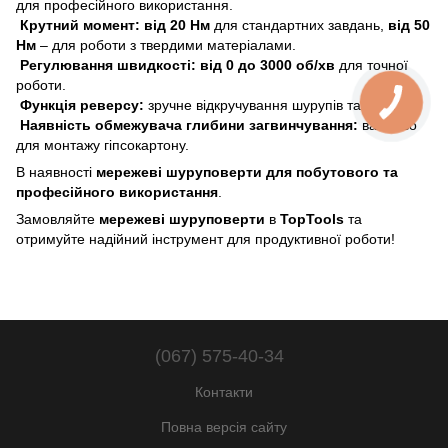
для професійного використання.
Крутний момент:
від 20 Нм
для стандартних завдань,
від 50
Нм
– для роботи з твердими матеріалами.
Регулювання швидкості:
від 0 до 3000 об/хв
для точної
роботи.
Функція реверсу:
зручне відкручування шурупів та болтів.
Наявність обмежувача глибини загвинчування:
важливо
для монтажу гіпсокартону.
В наявності
мережеві шуруповерти для побутового та
професійного використання
.
Замовляйте
мережеві шуруповерти
в
TopTools
та
отримуйте надійний інструмент для продуктивної роботи!
(067) 575-40-34
Контакти
Повна версія сайту