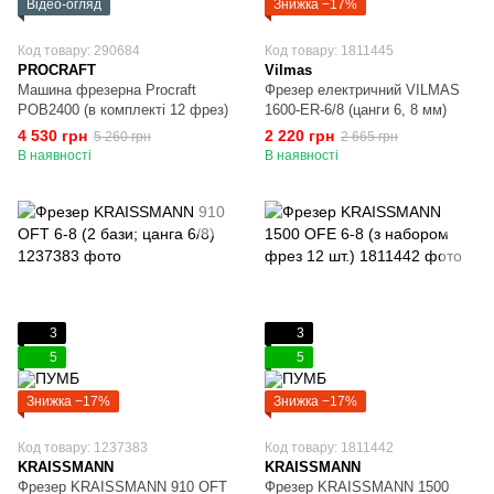
Відео-огляд
Знижка −17%
Код товару: 290684
Код товару: 1811445
PROCRAFT
Vilmas
Машина фрезерна Procraft
Фрезер електричний VILMAS
POB2400 (в комплекті 12 фрез)
1600-ER-6/8 (цанги 6, 8 мм)
4 530 грн
2 220 грн
5 260 грн
2 665 грн
В наявності
В наявності
3
3
5
5
Знижка −17%
Знижка −17%
Код товару: 1237383
Код товару: 1811442
KRAISSMANN
KRAISSMANN
Фрезер KRAISSMANN 910 OFT
Фрезер KRAISSMANN 1500