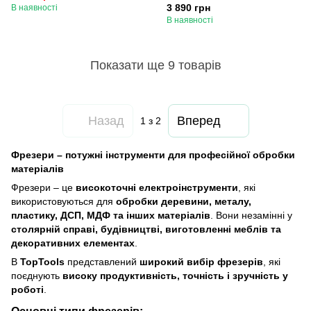
3 890 грн
В наявності
В наявності
Показати ще 9 товарів
Назад
Вперед
1
з 2
Фрезери – потужні інструменти для професійної обробки
матеріалів
Фрезери – це
високоточні електроінструменти
, які
використовуються для
обробки деревини, металу,
пластику, ДСП, МДФ та інших матеріалів
. Вони незамінні у
столярній справі, будівництві, виготовленні меблів та
декоративних елементах
.
В
TopTools
представлений
широкий вибір фрезерів
, які
поєднують
високу продуктивність, точність і зручність у
роботі
.
Основні типи фрезерів: