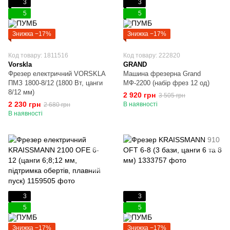
3
3
5
5
Знижка −17%
Знижка −17%
Код товару: 1811516
Код товару: 222820
Vorskla
GRAND
Фрезер електричний VORSKLA
Машина фрезерна Grand
ПМЗ 1800-8/12 (1800 Вт, цанги
МФ-2200 (набір фрез 12 од)
8/12 мм)
2 920 грн
3 505 грн
2 230 грн
В наявності
2 680 грн
В наявності
3
3
5
5
Знижка −17%
Знижка −17%