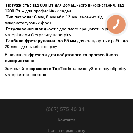
Потужність:
від 800 Вт
для домашнього використання,
від
1200 Вт
– для професійних задач.
Тип патрона:
6 мм, 8 мм або 12 мм
, залежно від
використовуваних фрез.
Регулювання швидкості:
дає змогу працювати з різними
матеріалами без ризику перегріву.
Глибина фрезерування:
до 55 мм
для стандартних робіт,
до
70 мм
– для глибокого різу.
В наявності
фрезери для побутового та професійного
використання
.
Замовляйте
фрезери
в
TopTools
та виконуйте точну обробку
матеріалів із легкістю!
(067) 575-40-34
Контакти
Повна версія сайту