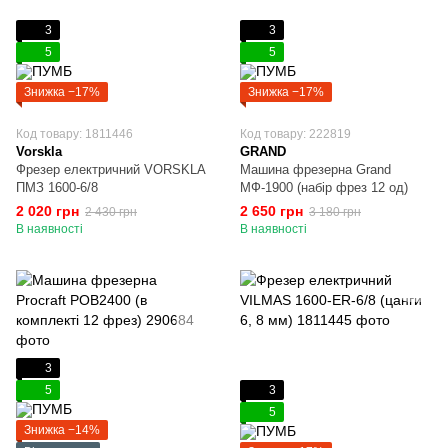
3
3
5
5
Знижка −17%
Знижка −17%
Код товару: 1811446
Код товару: 222819
Vorskla
GRAND
Фрезер електричний VORSKLA
Машина фрезерна Grand
ПМЗ 1600-6/8
МФ-1900 (набір фрез 12 од)
2 020 грн
2 650 грн
2 430 грн
3 180 грн
В наявності
В наявності
3
5
3
5
Знижка −14%