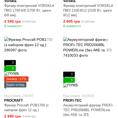
Vorskla
Vorskla
Фрезер електричний VORSKLA
Фрезер електричний VORSKLA
ПМЗ 1700-6/8 (1700 Вт, цанги
ПМЗ 2100-8/12 (2100 Вт, цанги
6/8 мм)
8/12 мм)
2 340 грн
2 605 грн
2 810 грн
3 130 грн
В наявності
В наявності
3
5
3
Знижка −17%
5
Відео-огляд
Код товару: 290397
Код товару: 7410033
PROCRAFT
PROFI-TEC
Фрезер Procraft POB1700 (з
Акумуляторний фрезер PROFI-
набором фрез 12 од.)
TEC PRD2068BL POWERLine
(без АКБ та ЗП)
2 940 грн
3 549 грн