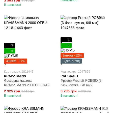
3 985 грн
В наявності
4 780 грн
В наявності
3
3
5
5
Знижка −12%
Знижка −17%
Відео-огляд
Код товару: 1811443
Код товару: 1047856
KRAISSMANN
PROCRAFT
Фрезерна машина
Фрезер Procraft POB980 (3
KRAISSMANN 2000 OFE 8-12
бази, сумка, 6/8 мм)
2 925 грн
3 795 грн
3 510 грн
4 320 грн
В наявності
В наявності