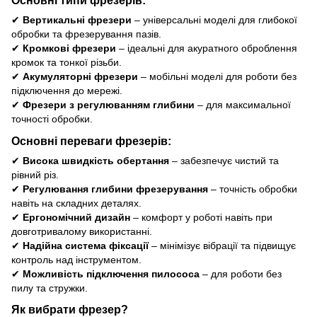
✔
Вертикальні фрезери
– універсальні моделі для глибокої
обробки та фрезерування пазів.
✔
Кромкові фрезери
– ідеальні для акуратного оброблення
кромок та тонкої різьби.
✔
Акумуляторні фрезери
– мобільні моделі для роботи без
підключення до мережі.
✔
Фрезери з регулюванням глибини
– для максимальної
точності обробки.
Основні переваги фрезерів:
✔
Висока швидкість обертання
– забезпечує чистий та
рівний різ.
✔
Регулювання глибини фрезерування
– точність обробки
навіть на складних деталях.
✔
Ергономічний дизайн
– комфорт у роботі навіть при
довготривалому використанні.
✔
Надійна система фіксації
– мінімізує вібрації та підвищує
контроль над інструментом.
✔
Можливість підключення пилососа
– для роботи без
пилу та стружки.
Як вибрати фрезер?