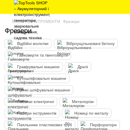
ЕЛЕКТРОІНСТРУМЕНТИ
Фрезери
Фрезери
Відбійні молотки
Віброущільнювачі бетону
Гайковерти та гвинтоверти
Гравірувальні машини
Дрилі
Кутошліфовальні машини
Прямі шліфувальні машини
Лобзики електричні
Металорізи
Набори інструментів
Ножиці по металу
Паяльники пластикових труб
Перфоратори