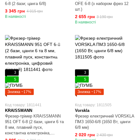
6-8 (2 бази; цанга 6/8)
OFE 6-8 (з набором фрез 12
шт.)
3 345 грн
4 015 грн
2 655 грн
В наявності
3 190 грн
В наявності
3
3
5
5
Знижка −17%
Знижка −17%
Код товару: 1811441
Код товару: 1811505
KRAISSMANN
Vorskla
Фрезер-трімер KRAISSMANN
Фрезер електричний VORSKLA
951 OFT 6-8 (2 бази, цанги 6 та
ПМЗ 1650-6/8 (1650 Вт, цанги
8 мм, плавний пуск,
6/8 мм)
константна електроніка,
2 020 грн
2 430 грн
цифровий дісплей)