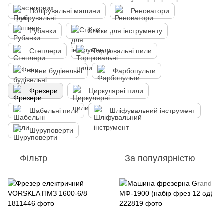
Полірувальні машини
Реноватори
Рубанки
Стійки для інструменту
Степлери
Торцювальні пили
Фени будівельні
Фарбопульти
Фрезери
Циркулярні пили
Шабельні пили
Шліфувальний інструмент
Шуруповерти
Фільтр
За популярністю