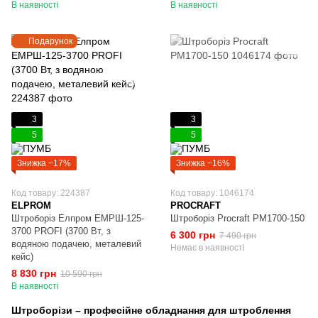
В наявності
В наявності
Подарунок
3
3
5
5
Знижка −17%
Знижка −16%
Код товару: 224387
Код товару: 1046174
ELPROM
PROCRAFT
Штроборіз Елпром ЕМРШ-125-
Штроборіз Procraft PM1700-150
3700 PROFI (3700 Вт, з
6 300 грн
7 490 грн
водяною подачею, металевий
Немає в наявності
кейс)
8 830 грн
10 590 грн
В наявності
Штроборізи – професійне обладнання для штроблення