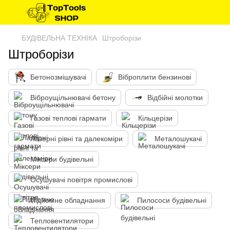
БУДІВЕЛЬНА ТЕХНІКА
Штроборізи
Штроборізи
Бетонозмішувачі
Віброплити бензинові
Віброущільнювачі бетону
Відбійні молотки
Газові теплові гармати
Кільцерізи
Лазерні рівні та далекоміри
Металошукачі
Міксери будівельні
Осушувачі повітря промислові
Підйомне обладнання
Пилососи будівельні
Тепловентилятори