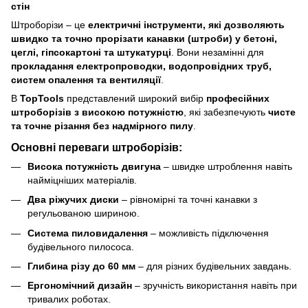
стін
Штроборізи – це
електричні інструменти, які дозволяють
швидко та точно прорізати канавки (штроби) у бетоні,
цеглі, гіпсокартоні та штукатурці
. Вони незамінні для
прокладання електропроводки, водопровідних труб,
систем опалення та вентиляції
.
В
TopTools
представлений широкий вибір
професійних
штроборізів з високою потужністю
, які забезпечують
чисте
та точне різання без надмірного пилу
.
Основні переваги штроборізів:
Висока потужність двигуна
– швидке штроблення навіть
найміцніших матеріалів.
Два ріжучих диски
– рівномірні та точні канавки з
регульованою шириною.
Система пиловидалення
– можливість підключення
будівельного пилососа.
Глибина різу до 60 мм
– для різних будівельних завдань.
Ергономічний дизайн
– зручність використання навіть при
тривалих роботах.