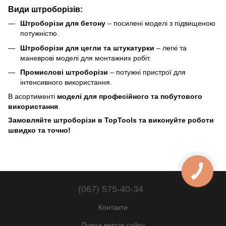
Види штроборізів:
Штроборізи для бетону
– посилені моделі з підвищеною
потужністю.
Штроборізи для цегли та штукатурки
– легкі та
маневрові моделі для монтажних робіт.
Промислові штроборізи
– потужні пристрої для
інтенсивного використання.
В асортименті
моделі для професійного та побутового
використання
.
Замовляйте штроборізи в TopTools та виконуйте роботи
швидко та точно!
(067) 575-40-34
Контакти
Повна версія сайту