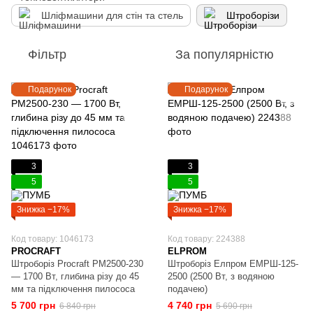
Шліфмашини для стін та стель
Штроборізи
Фільтр
За популярністю
Подарунок
Подарунок
3
3
5
5
Знижка −17%
Знижка −17%
Код товару: 1046173
Код товару: 224388
PROCRAFT
ELPROM
Штроборіз Procraft PM2500-230
Штроборіз Елпром ЕМРШ-125-
— 1700 Вт, глибина різу до 45
2500 (2500 Вт, з водяною
мм та підключення пилососа
подачею)
5 700 грн
4 740 грн
6 840 грн
5 690 грн