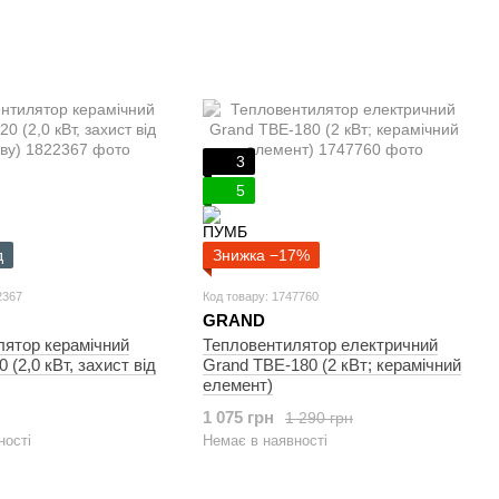
3
5
д
Знижка −17%
2367
Код товару: 1747760
GRAND
лятор керамічний
Тепловентилятор електричний
0 (2,0 кВт, захист від
Grand ТВЕ-180 (2 кВт; керамічний
елемент)
1 075 грн
1 290 грн
ності
Немає в наявності