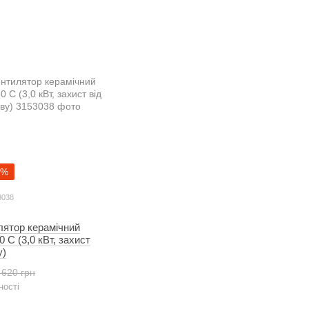
9%
3038
лятор керамічний
0 C (3,0 кВт, захист
у)
 620 грн
ності