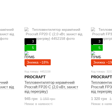
3
3
5
5
Знижка −18%
Знижка −1
Код товару: 4452158
Код товару: 315
PROCRAFT
PROCRAFT
ічний
Тепловентилятор керамічний
Тепловенти
ахист від
Procraft FP20 C (2,0 кВт, захист
Procraft FP3
від перегріву)
від перегрів
945 грн
1 320 грн
1 150 грн
1
Немає в наявності
Немає в наяв