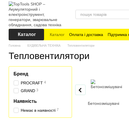
Перейти до основного контенту
Каталог
Каталог
Оплата і доставка
Підтримка 
Головна
БУДІВЕЛЬНА ТЕХНІКА
Тепловентилятори
Тепловентилятори
Бренд
4
PROCRAFT
3
GRAND
Наявність
Бетонозмішувачі
7
Немає в наявності