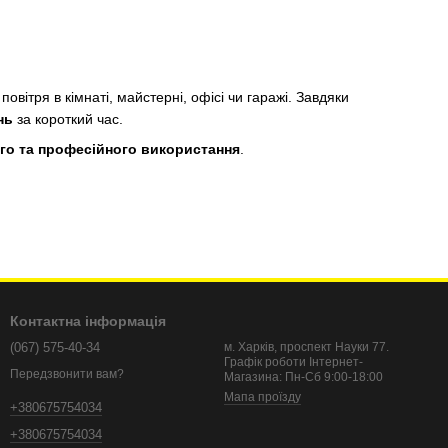
 повітря в кімнаті, майстерні, офісі чи гаражі. Завдяки
нь
за короткий час.
го та професійного використання
.
Контактна інформація
(067) 575-40-34
м. Харків, проспект Науки 77.
Графік роботи Інтернет-
Передзвонити вам?
Магазина: Пн-Сб 9:00-18:00
Мапа проїзду
+380675754034
чні.
+380675754034