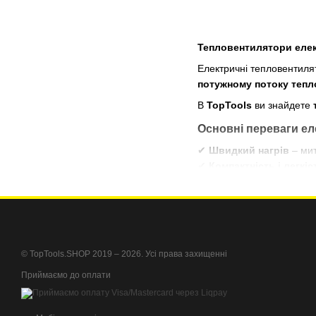
Тепловентилятори елек
Електричні тепловентиля
потужному потоку тепл
В
TopTools
ви знайдете
Основні переваги ел
✔
Швидкий нагрів
– мит
✔
Компактність і легкіс
✔
Рівномірний розподі
✔
Економічне споживанн
✔
Безпека
– вбудовані да
Типи електричних те
© TopTools.SHOP 2019 – 2026. Усі права захищенні
Побутові тепловен
Приймаємо до оплати
Промислові теплов
Тепловентилятори з