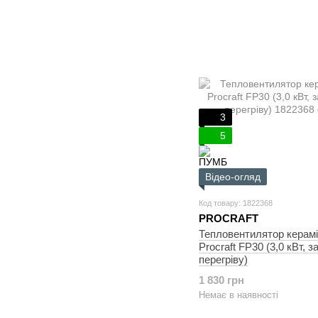
3
5
Відео-огляд
Код товару: 1822368
PROCRAFT
Тепловентилятор керам
Procraft FP30 (3,0 кВт, з
перегріву)
1 830 грн
Немає в наявності