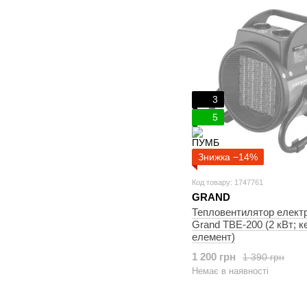
3
5
Знижка −14%
Код товару: 1747761
GRAND
Тепловентилятор елект
Grand ТВЕ-200 (2 кВт; к
елемент)
1 200 грн
1 390 грн
Немає в наявності