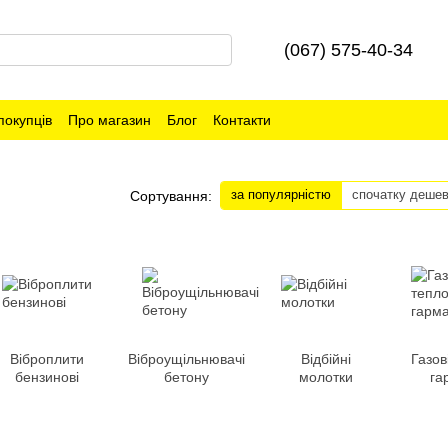
(067) 575-40-34
покупців
Про магазин
Блог
Контакти
за популярністю
спочатку деше
Сортування:
Віброплити
Віброущільнювачі
Відбійні
Газов
бензинові
бетону
молотки
га