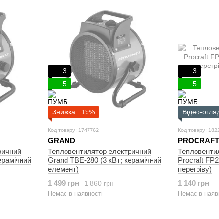
3
3
5
5
Знижка −19%
Відео-огля
Код товару: 1747762
Код товару: 182
GRAND
PROCRAFT
ричний
Тепловентилятор електричний
Тепловенти
ерамічний
Grand ТВЕ-280 (3 кВт; керамічний
Procraft FP2
елемент)
перегріву)
1 499 грн
1 140 грн
1 860 грн
Немає в наявності
Немає в наяв