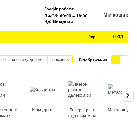
Графік роботи:
Мій кошик
Пн-Сб: 09:00 – 18:00
Нд: Вихідний
Вхід
Укр
вше
спочатку дорожчі
за назвою
Відображення:
і теплові
Кільцерізи
Лазерні рівні
Металошукачі
рмати
та далекоміри