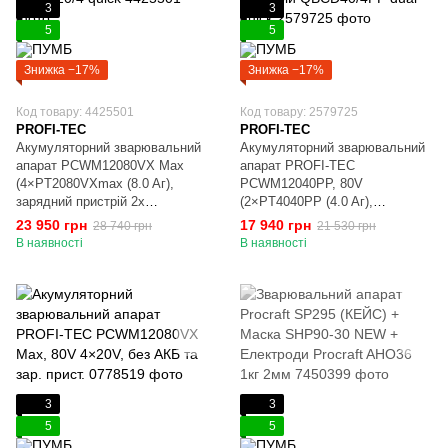
3
3
5
5
Знижка −17%
Знижка −17%
Код товару: 4425501
Код товару: 2579725
PROFI-TEC
PROFI-TEC
Акумуляторний зварювальний
Акумуляторний зварювальний
апарат PCWM12080VX Max
апарат PROFI-TEC
(4×PT2080VXmax (8.0 Aг),
PCWM12040PP, 80V
зарядний пристрій 2х
(2×PT4040PP (4.0 Aг),
QBCD20/4 quick
двопортовий зарядний пристрій
23 950 грн
17 940 грн
28 740 грн
21 530 грн
QBCD40/4PP dual quick
В наявності
В наявності
3
3
5
5