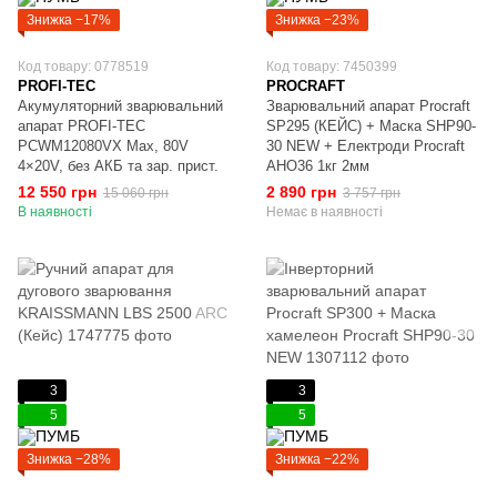
Знижка −17%
Знижка −23%
Код товару: 0778519
Код товару: 7450399
PROFI-TEC
PROCRAFT
Акумуляторний зварювальний
Зварювальний апарат Procraft
апарат PROFI-TEC
SP295 (КЕЙС) + Маска SHP90-
PCWM12080VX Max, 80V
30 NEW + Електроди Procraft
4×20V, без АКБ та зар. прист.
AHO36 1кг 2мм
12 550 грн
2 890 грн
15 060 грн
3 757 грн
В наявності
Немає в наявності
3
3
5
5
Знижка −28%
Знижка −22%