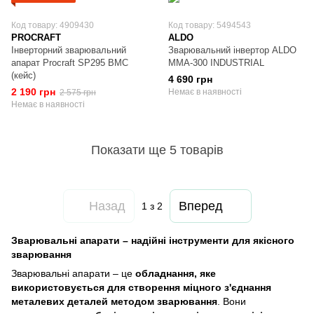
Код товару: 4909430
Код товару: 5494543
PROCRAFT
ALDO
Інверторний зварювальний
Зварювальний інвертор ALDO
апарат Procraft SP295 ВМС
MMA-300 INDUSTRIAL
(кейс)
4 690 грн
2 190 грн
Немає в наявності
2 575 грн
Немає в наявності
Показати ще 5 товарів
Назад
Вперед
1
з 2
Зварювальні апарати – надійні інструменти для якісного
зварювання
Зварювальні апарати – це
обладнання, яке
використовується для створення міцного з'єднання
металевих деталей методом зварювання
. Вони