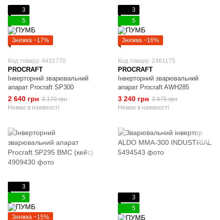
3
3
5
5
Знижка −17%
Знижка −16%
Код товару: 4431770
Код товару: 2481175
PROCRAFT
PROCRAFT
Інверторний зварювальний
Інверторний зварювальний
апарат Procraft SP300
апарат Procraft AWH285
2 640 грн
3 240 грн
3 170 грн
3 875 грн
Немає в наявності
Немає в наявності
3
5
3
5
Знижка −15%