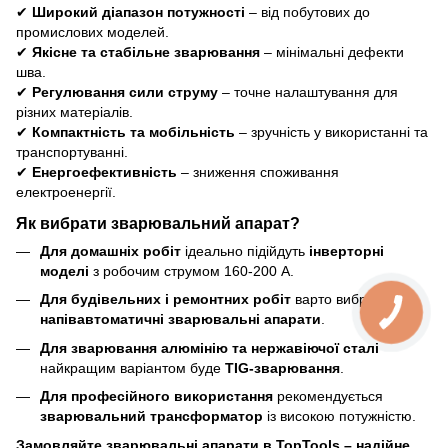
✔
Широкий діапазон потужності
– від побутових до
промислових моделей.
✔
Якісне та стабільне зварювання
– мінімальні дефекти
шва.
✔
Регулювання сили струму
– точне налаштування для
різних матеріалів.
✔
Компактність та мобільність
– зручність у використанні та
транспортуванні.
✔
Енергоефективність
– зниження споживання
електроенергії.
Як вибрати зварювальний апарат?
Для домашніх робіт
ідеально підійдуть
інверторні
моделі
з робочим струмом 160-200 А.
Для будівельних і ремонтних робіт
варто вибрати
напівавтоматичні зварювальні апарати
.
Для зварювання алюмінію та нержавіючої сталі
найкращим варіантом буде
TIG-зварювання
.
Для професійного використання
рекомендується
зварювальний трансформатор
із високою потужністю.
Замовляйте зварювальні апарати в TopTools – надійне