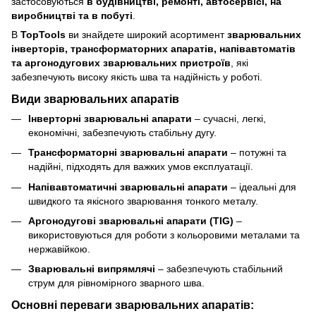
застосовуються
в будівництві, ремонті, автосервісі, на
виробництві та в побуті
.
В
TopTools
ви знайдете широкий асортимент
зварювальних
інверторів, трансформаторних апаратів, напівавтоматів
та аргонодугових зварювальних пристроїв
, які
забезпечують високу якість шва та надійність у роботі.
Види зварювальних апаратів
Інверторні зварювальні апарати
– сучасні, легкі,
економічні, забезпечують стабільну дугу.
Трансформаторні зварювальні апарати
– потужні та
надійні, підходять для важких умов експлуатації.
Напівавтоматичні зварювальні апарати
– ідеальні для
швидкого та якісного зварювання тонкого металу.
Аргонодугові зварювальні апарати (TIG)
–
використовуються для роботи з кольоровими металами та
нержавійкою.
Зварювальні випрямлячі
– забезпечують стабільний
струм для рівномірного зварного шва.
Основні переваги зварювальних апаратів: