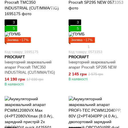
3
3
5
5
Знижка −17%
Знижка −17%
1
Код товару: 1695175
Код товару: 0573353
PROCRAFT
PROCRAFT
Інверторний зварювальний
Інверторний зварювальний
апарат Procraft TMC350
апарат Procraft SP295 NEW
INDUSTRIAL (CUT/MMA/TIG)
2 145 грн
2 575 грн
14 190 грн
В наявності
17 030 грн
В наявності