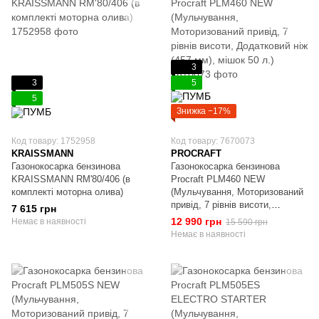
3
3
5
5
Знижка −17%
Код товару: 1752958
Код товару: 7670073
KRAISSMANN
PROCRAFT
Газонокосарка бензинова
Газонокосарка бензинова
KRAISSMANN RM'80/406 (в
Procraft PLM460 NEW
комплекті моторна олива)
(Мульчування, Моторизований
привід, 7 рівнів висоти,
7 615 грн
Додатковий ніж (457 мм), мішок
12 990 грн
Немає в наявності
15 590 грн
50 л.)
Немає в наявності