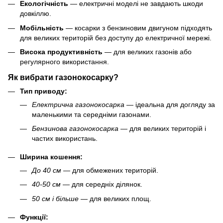
Екологічність
— електричні моделі не завдають шкоди
довкіллю.
Мобільність
— косарки з бензиновим двигуном підходять
для великих територій без доступу до електричної мережі.
Висока продуктивність
— для великих газонів або
регулярного використання.
Як вибрати газонокосарку?
Тип приводу:
Електрична газонокосарка
— ідеальна для догляду за
маленькими та середніми газонами.
Бензинова газонокосарка
— для великих територій і
частих використань.
Ширина кошення:
До 40 см
— для обмежених територій.
40-50 см
— для середніх ділянок.
50 см і більше
— для великих площ.
Функції: