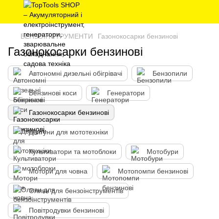
БЕНЗОІНСТРУМЕНТИ
Газонокосарки бензинові
Газонокосарки бензинові
Автономні дизельні обігрівачі
Бензопили
Бензинові коси
Генератори
Газонокосарки бензинові
Двигуни для мототехніки
Культиватори та мотоблоки
Мотобури
Мотори для човна
Мотопомпи бензинові
Оливи для бензоінструментів
Повітродувки бензинові