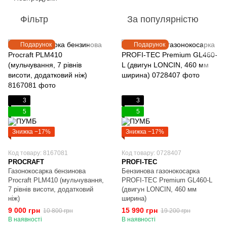
Фільтр
За популярністю
Подарунок
Подарунок
3
3
5
5
Знижка −17%
Знижка −17%
Код товару: 8167081
Код товару: 0728407
PROCRAFT
PROFI-TEC
Газонокосарка бензинова
Бензинова газонокосарка
Procraft PLM410 (мульчування,
PROFI-TEC Premium GL460-L
7 рівнів висоти, додатковий
(двигун LONCIN, 460 мм
ніж)
ширина)
9 000 грн
15 990 грн
10 800 грн
19 200 грн
В наявності
В наявності