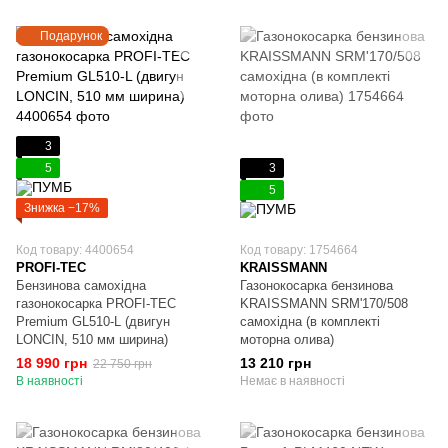
Подарунок
3
5
3
5
Знижка −17%
Код товару: 4400654
Код товару: 1754664
PROFI-TEC
KRAISSMANN
Бензинова самохідна
Газонокосарка бензинова
газонокосарка PROFI-TEC
KRAISSMANN SRM'170/508
Premium GL510-L (двигун
самохідна (в комплекті
LONCIN, 510 мм ширина)
моторна олива)
18 990 грн
13 210 грн
22 750 грн
В наявності
Немає в наявності