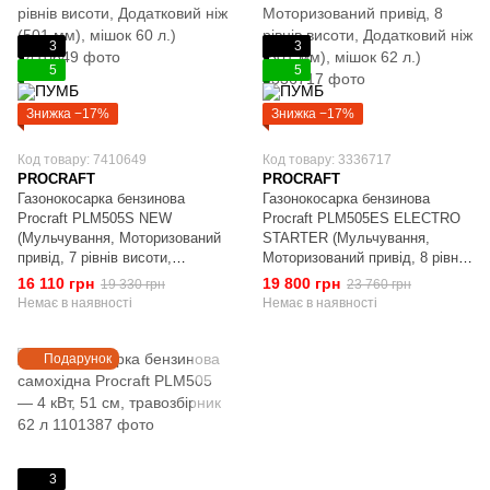
3
3
5
5
Знижка −17%
Знижка −17%
Код товару: 7410649
Код товару: 3336717
PROCRAFT
PROCRAFT
Газонокосарка бензинова
Газонокосарка бензинова
Procraft PLM505S NEW
Procraft PLM505ES ELECTRO
(Мульчування, Моторизований
STARTER (Мульчування,
привід, 7 рівнів висоти,
Моторизований привід, 8 рівнів
Додатковий ніж (501 мм), мішок
висоти, Додатковий ніж (501
16 110 грн
19 800 грн
19 330 грн
23 760 грн
60 л.)
мм), мішок 62 л.)
Немає в наявності
Немає в наявності
Подарунок
3