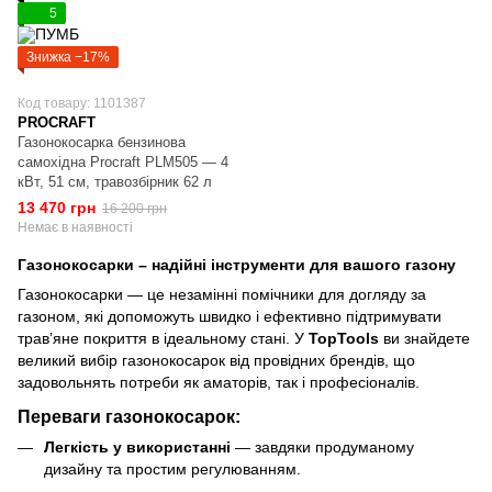
5
Знижка −17%
Код товару: 1101387
PROCRAFT
Газонокосарка бензинова
самохідна Procraft PLM505 — 4
кВт, 51 см, травозбірник 62 л
13 470 грн
16 200 грн
Немає в наявності
Газонокосарки – надійні інструменти для вашого газону
Газонокосарки — це незамінні помічники для догляду за
газоном, які допоможуть швидко і ефективно підтримувати
трав’яне покриття в ідеальному стані. У
TopTools
ви знайдете
великий вибір газонокосарок від провідних брендів, що
задовольнять потреби як аматорів, так і професіоналів.
Переваги газонокосарок:
Легкість у використанні
— завдяки продуманому
дизайну та простим регулюванням.