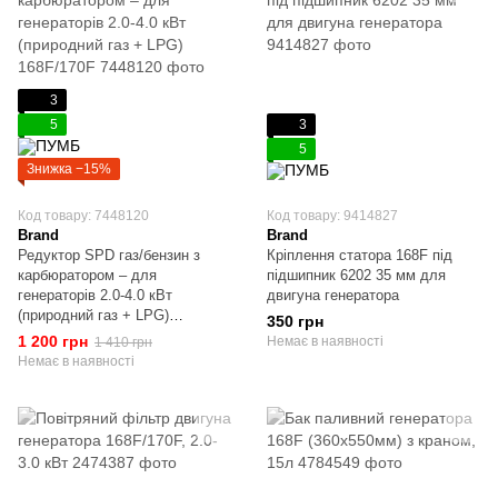
3
5
3
5
Знижка −15%
Код товару: 7448120
Код товару: 9414827
Brand
Brand
Редуктор SPD газ/бензин з
Кріплення статора 168F під
карбюратором – для
підшипник 6202 35 мм для
генераторів 2.0-4.0 кВт
двигуна генератора
(природний газ + LPG)
350 грн
168F/170F
1 200 грн
Немає в наявності
1 410 грн
Немає в наявності