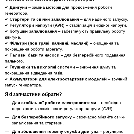
✔
Двигуни
– заміна моторів для продовження роботи
генератора.
✔
Стартери та свічки запалювання
– для надійного запуску.
✔
Регулятори напруги (AVR)
– стабілізація вихідної напруги.
✔
Котушки запалювання
– забезпечують правильну роботу
двигуна.
✔
Фільтри (повітряні, паливні, масляні)
– очищення та
покращення роботи агрегату.
✔
Паливні баки та насоси
– для безперебійного подавання
пального.
✔
Глушники та вихлопні системи
– зниження шуму та
покращення відведення газів.
✔
Акумулятори для електростартових моделей
– зручний
запуск генератора.
Які запчастини обрати?
Для стабільної роботи електросистеми
– необхідно
перевіряти та замінювати регулятор напруги (AVR).
Для безперебійного запуску
– своєчасно міняйте свічки
запалювання та стартери.
Для збільшення терміну служби двигуна
– регулярно