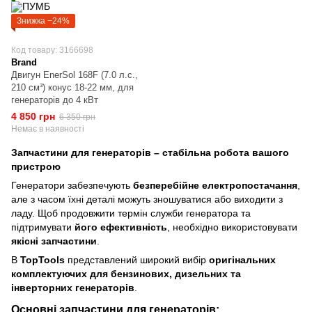
Знижка −24%
Код товару: 3166698
Brand
Двигун EnerSol 168F (7.0 л.с.,
210 см³) конус 18-22 мм, для
генераторів до 4 кВт
4 850 грн
6 350 грн
Немає в наявності
Запчастини для генераторів – стабільна робота вашого
пристрою
Генератори забезпечують
безперебійне електропостачання
,
але з часом їхні деталі можуть зношуватися або виходити з
ладу. Щоб продовжити термін служби генератора та
підтримувати
його ефективність
, необхідно використовувати
якісні запчастини
.
В
TopTools
представлений широкий вибір
оригінальних
комплектуючих для бензинових, дизельних та
інверторних генераторів
.
Основні запчастини для генераторів: