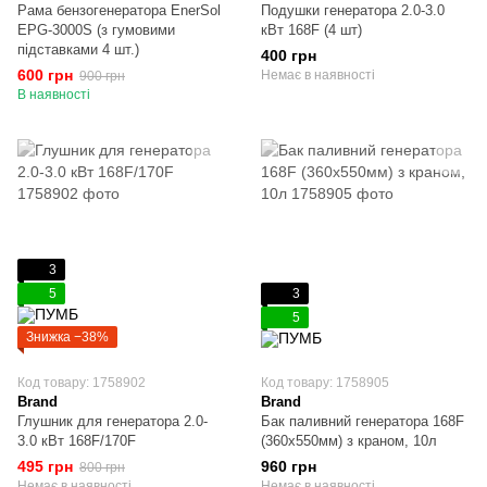
Рама бензогенератора EnerSol
Подушки генератора 2.0-3.0
EPG-3000S (з гумовими
кВт 168F (4 шт)
підставками 4 шт.)
400 грн
600 грн
Немає в наявності
900 грн
В наявності
3
5
3
5
Знижка −38%
Код товару: 1758902
Код товару: 1758905
Brand
Brand
Глушник для генератора 2.0-
Бак паливний генератора 168F
3.0 кВт 168F/170F
(360x550мм) з краном, 10л
495 грн
960 грн
800 грн
Немає в наявності
Немає в наявності