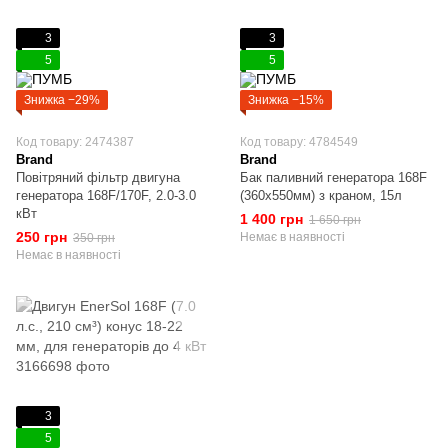
3
3
5
5
Знижка −29%
Знижка −15%
Код товару: 2474387
Код товару: 4784549
Brand
Brand
Повітряний фільтр двигуна
Бак паливний генератора 168F
генератора 168F/170F, 2.0-3.0
(360x550мм) з краном, 15л
кВт
1 400 грн
1 650 грн
250 грн
Немає в наявності
350 грн
Немає в наявності
3
5