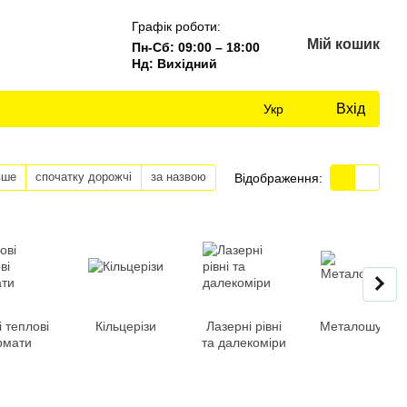
Графік роботи:
Мій кошик
Пн-Сб: 09:00 – 18:00
Нд: Вихідний
Вхід
Укр
вше
спочатку дорожчі
за назвою
Відображення:
і теплові
Кільцерізи
Лазерні рівні
Металошукачі
рмати
та далекоміри