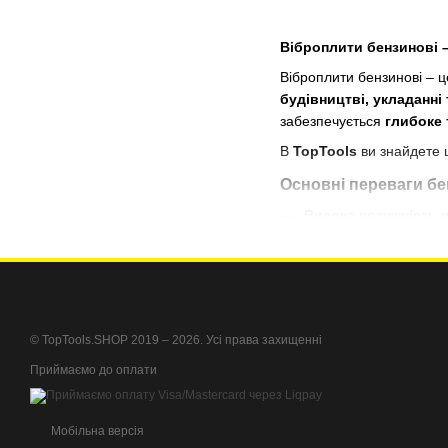
Віброплити бензинові 
Віброплити бензинові – 
будівництві, укладанн
забезпечується
глибоке 
В
TopTools
ви знайдете 
Основні переваги бе
Висока потужність 
Автономність
– прац
Зручність у викорис
Посилена ударна пл
Система антивібрац
© TopTools.SHOP 2019 – 2026. Усі права захищенні
Як вибрати бензино
Приймаємо до оплати
За вагою:
До 75 кг
– для ущі
Мобільна версія