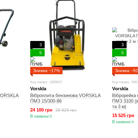
3
3
5
5
Знижка −17%
Знижка −9
Код товару: 1989837
Код товару: 396
Vorskla
Vorskla
 VORSKLA
Віброплита бензинова VORSKLA
Віброрейка
ПМЗ 15/300-86
ПМЗ 3100 (в
та 3 м)
24 100 грн
28 920 грн
15 525 грн
В наявності
В наявності