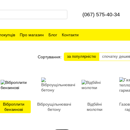
(067) 575-40-34
покупців
Про магазин
Блог
Контакти
за популярністю
спочатку деше
Сортування:
Віброплити
Віброущільнювачі
Відбійні
Газов
бензинові
бетону
молотки
га