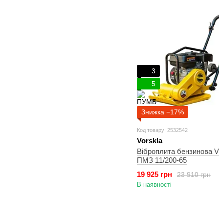
3
5
Знижка −17%
Код товару: 2532542
Vorskla
Віброплита бензинова
ПМЗ 11/200-65
19 925 грн
23 910 грн
В наявності