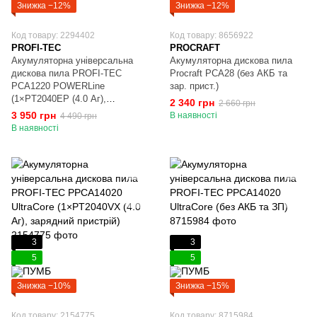
Знижка −12%
Знижка −12%
Код товару: 2294402
Код товару: 8656922
PROFI-TEC
PROCRAFT
Акумуляторна універсальна
Акумуляторна дискова пила
дискова пила PROFI-TEC
Procraft PCA28 (без АКБ та
PCA1220 POWERLine
зар. прист.)
(1×PT2040EP (4.0 Аг),
2 340 грн
2 660 грн
зарядний пристрій)
3 950 грн
В наявності
4 490 грн
В наявності
3
3
5
5
Знижка −10%
Знижка −15%
Код товару: 2154775
Код товару: 8715984