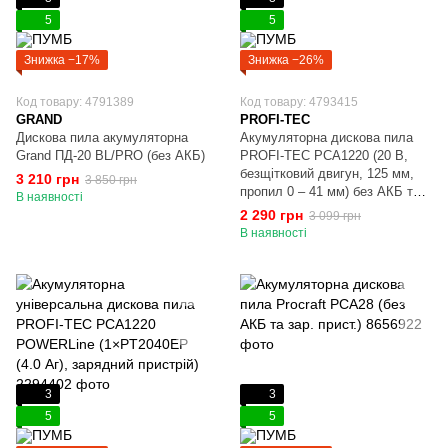
5
5
Знижка −17%
Знижка −26%
Код товару: 4791389
Код товару: 4793415
GRAND
PROFI-TEC
Дискова пила акумуляторна
Акумуляторна дискова пила
Grand ПД-20 BL/PRO (без АКБ)
PROFI-TEC PCA1220 (20 В,
безщітковий двигун, 125 мм,
3 210 грн
3 850 грн
пропил 0 – 41 мм) без АКБ та
В наявності
ЗП, кейс
2 290 грн
3 099 грн
В наявності
3
3
5
5