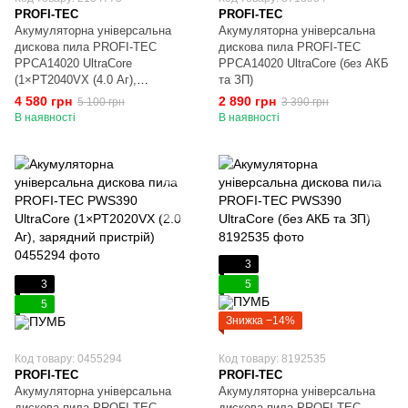
PROFI-TEC
PROFI-TEC
Акумуляторна універсальна
Акумуляторна універсальна
дискова пила PROFI-TEC
дискова пила PROFI-TEC
PPCA14020 UltraCore
PPCA14020 UltraCore (без АКБ
(1×PT2040VX (4.0 Аг),
та ЗП)
зарядний пристрій)
4 580 грн
2 890 грн
5 100 грн
3 390 грн
В наявності
В наявності
3
3
5
5
Знижка −14%
Код товару: 0455294
Код товару: 8192535
PROFI-TEC
PROFI-TEC
Акумуляторна універсальна
Акумуляторна універсальна
дискова пила PROFI-TEC
дискова пила PROFI-TEC