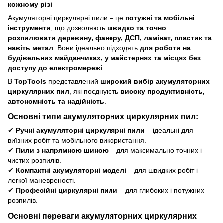
кожному різі
Акумуляторні циркулярні пили – це
потужні та мобільні
інструменти
, що дозволяють
швидко та точно
розпилювати деревину, фанеру, ДСП, ламінат, пластик та
навіть метал
. Вони ідеально підходять
для роботи на
будівельних майданчиках, у майстернях та місцях без
доступу до електромережі
.
В
TopTools
представлений
широкий вибір акумуляторних
циркулярних пил
, які поєднують
високу продуктивність,
автономність та надійність
.
Основні типи акумуляторних циркулярних пил:
✔
Ручні акумуляторні циркулярні пили
– ідеальні для
виїзних робіт та мобільного використання.
✔
Пили з напрямною шиною
– для максимально точних і
чистих розпилів.
✔
Компактні акумуляторні моделі
– для швидких робіт і
легкої маневреності.
✔
Професійні циркулярні пили
– для глибоких і потужних
розпилів.
Основні переваги акумуляторних циркулярних