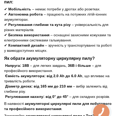
пил:
✔
Мобільність
– немає потреби у дротах або розетках.
✔
Автономна робота
– працюють на потужних літій-іонних
акумуляторах.
✔
Регулювання глибини та кута різу
– універсальність для
різних матеріалів.
✔
Безпека використання
– оснащені захисними кожухами та
електронними системами гальмування.
✔
Компактний дизайн
– зручність у транспортуванні та роботі
у важкодоступних місцях.
Як обрати акумуляторну циркулярну пилу?
Напруга:
18В
– для легких завдань,
36В і більше
– для
професійного використання.
Ємність акумулятора:
від 2.0 Аh до 6.0 Аh
, що впливає на
тривалість роботи.
Діаметр диска:
від 165 мм до 210 мм
– вибір залежить від
глибини різу.
Регулювання нахилу:
від 0° до 45°
– для складних розрізів.
В наявності
акумуляторні циркулярні пили для побутового
та професійного використання
.
Замовляйте
акумуляторні циркулярні пили
в
TopTools
та