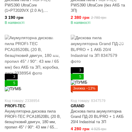
PWS390 UltraCore
PWS390 UltraCore (без АКБ та
(1×PT2020VX (2.0 Аг),
ЗП)
зарядний пристрій)
3 190 грн
2 380 грн
2 780 грн
В наявності
В наявності
3
3
5
5
Знижка −13%
Код товару: 2338954
Код товару: 8347579
PROFI-TEC
GRAND
Акумуляторна дискова пила
Дискова пила акумуляторна
PROFI-TEC PCA18520BL (20 В,
Grand ПД-20 BL/PRO + 1 АКБ
безщітковий двигун, 180 мм,
20/4 Indastrial та ЗП
пропил 45° / 90°: 43 мм / 65
4 280 грн
4 925 грн