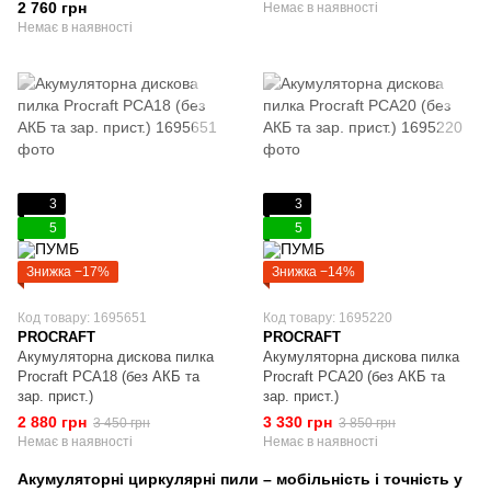
мм) без АКБ та ЗП, коробка,
2 760 грн
Немає в наявності
диск
Немає в наявності
3
3
5
5
Знижка −17%
Знижка −14%
Код товару: 1695651
Код товару: 1695220
PROCRAFT
PROCRAFT
Акумуляторна дискова пилка
Акумуляторна дискова пилка
Procraft PCA18 (без АКБ та
Procraft PCA20 (без АКБ та
зар. прист.)
зар. прист.)
2 880 грн
3 330 грн
3 450 грн
3 850 грн
Немає в наявності
Немає в наявності
Акумуляторні циркулярні пили – мобільність і точність у