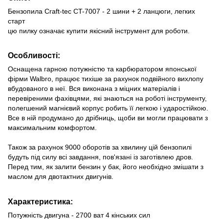
Бензопила Craft-tec CT-7007 - 2 шини + 2 ланцюги, легких
старт
цю пилку означає купити якісний інструмент для роботи.
Особливості:
Оснащена гарною потужністю та карбюратором японської
фірми Walbro, працює тихіше за рахунок подвійного вихлопу
вбудованого в неї. Вся виконана з міцних матеріалів і
перевіреними фахівцями, які знаються на роботі інструменту,
полегшений магнієвий корпус робить її легкою і ударостійкою.
Все в ній продумано до дрібниць, щоби ви могли працювати з
максимальним комфортом.
Також за рахунок 9000 оборотів за хвилину цій бензопилі
будуть під силу всі завдання, пов'язані із заготівлею дров.
Перед тим, як залити бензин у бак, його необхідно змішати з
маслом для двотактних двигунів.
Характеристика:
Потужність двигуна - 2700 ват 4 кінських сил