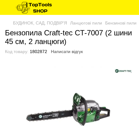
БУДИНОК, САД, ПОДВІР'Я
Ланцюгові пили
Бензинові пили
Бензопила Craft-tec CT-7007 (2 шини
45 см, 2 ланцюги)
Код товару:
1802872
Написати відгук