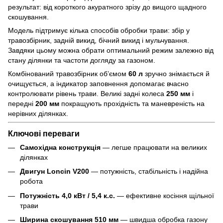
результат: від короткого акуратного зрізу до вищого щадного
скошування.
Модель підтримує кілька способів обробки трави: збір у
травозбірник, задній викид, бічний викид і мульчування.
Завдяки цьому можна обрати оптимальний режим залежно від
стану ділянки та частоти догляду за газоном.
Комбінований травозбірник об’ємом
60 л
зручно знімається й
очищується, а індикатор заповнення допомагає вчасно
контролювати рівень трави. Великі задні колеса
250 мм
і
передні
200 мм
покращують прохідність та маневреність на
нерівних ділянках.
Ключові переваги
Самохідна конструкція
— легше працювати на великих
ділянках
Двигун Loncin V200
— потужність, стабільність і надійна
робота
Потужність 4,0 кВт / 5,4 к.с.
— ефективне косіння щільної
трави
Ширина скошування 510 мм
— швидша обробка газону