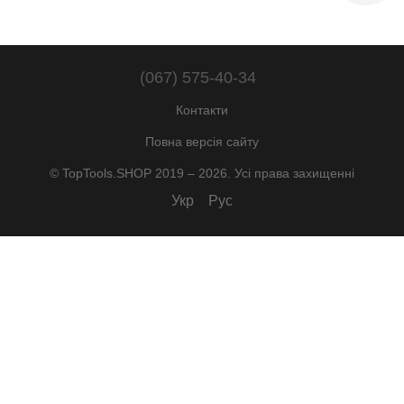
(067) 575-40-34
Контакти
Повна версія сайту
© TopTools.SHOP 2019 – 2026. Усі права захищенні
Укр
Рус