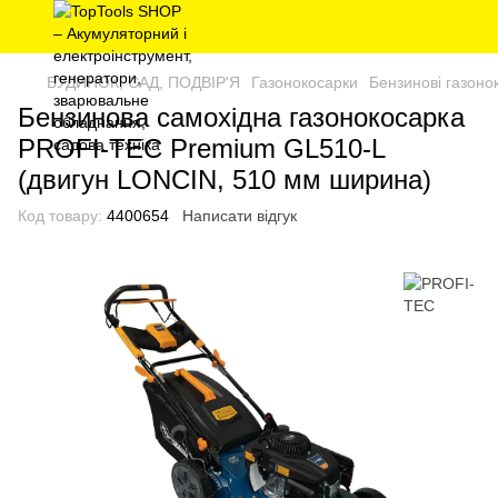
БУДИНОК, САД, ПОДВІР'Я
Газонокосарки
Бензинові газоно
Бензинова самохідна газонокосарка
PROFI-TEC Premium GL510-L
(двигун LONCIN, 510 мм ширина)
Код товару:
4400654
Написати відгук