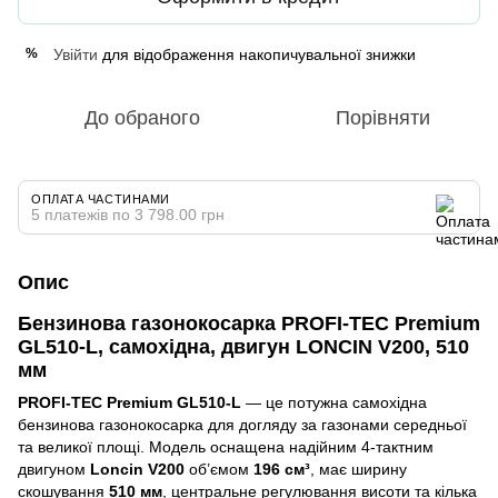
Увійти
для відображення накопичувальної знижки
%
До обраного
Порівняти
ОПЛАТА ЧАСТИНАМИ
5 платежів по 3 798.00 грн
Опис
Бензинова газонокосарка PROFI-TEC Premium
GL510-L, самохідна, двигун LONCIN V200, 510
мм
PROFI-TEC Premium GL510-L
— це потужна самохідна
бензинова газонокосарка для догляду за газонами середньої
та великої площі. Модель оснащена надійним 4-тактним
двигуном
Loncin V200
об’ємом
196 см³
, має ширину
скошування
510 мм
, центральне регулювання висоти та кілька