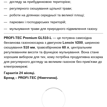
догляду за прибудинковою територією;
регулярного скошування щільної трави;
роботи на ділянках середньої та великої площі;
паркових і господарських територій;
мульчування трави для природного підживлення газону.
PROFI-TEC Premium GL510-L
— це потужна самохідна
бензинова газонокосарка з двигуном
Loncin V200
, шириною
скошування
510 мм
, травозбірником
60 л
, центральним
регулюванням висоти та функцією мульчування. Вона стане
хорошим вибором для тих, кому потрібна продуктивна косарка
для регулярного догляду за великим газоном без прив’язки до
електромережі.
Гарантія 24 місяці.
Бренд – PROFI-TEC (Німеччина).