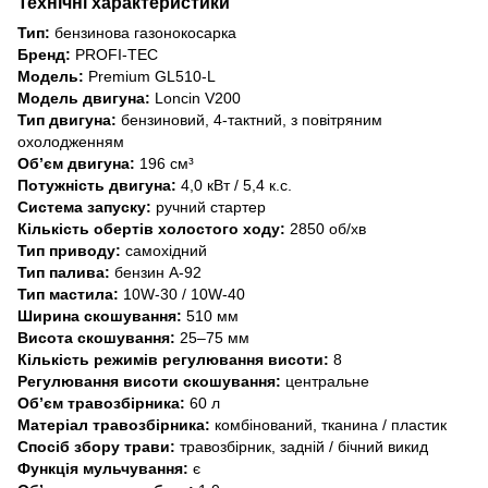
Технічні характеристики
Тип:
бензинова газонокосарка
Бренд:
PROFI-TEC
Модель:
Premium GL510-L
Модель двигуна:
Loncin V200
Тип двигуна:
бензиновий, 4-тактний, з повітряним
охолодженням
Об’єм двигуна:
196 см³
Потужність двигуна:
4,0 кВт / 5,4 к.с.
Система запуску:
ручний стартер
Кількість обертів холостого ходу:
2850 об/хв
Тип приводу:
самохідний
Тип палива:
бензин А-92
Тип мастила:
10W-30 / 10W-40
Ширина скошування:
510 мм
Висота скошування:
25–75 мм
Кількість режимів регулювання висоти:
8
Регулювання висоти скошування:
центральне
Об’єм травозбірника:
60 л
Матеріал травозбірника:
комбінований, тканина / пластик
Спосіб збору трави:
травозбірник, задній / бічний викид
Функція мульчування:
є