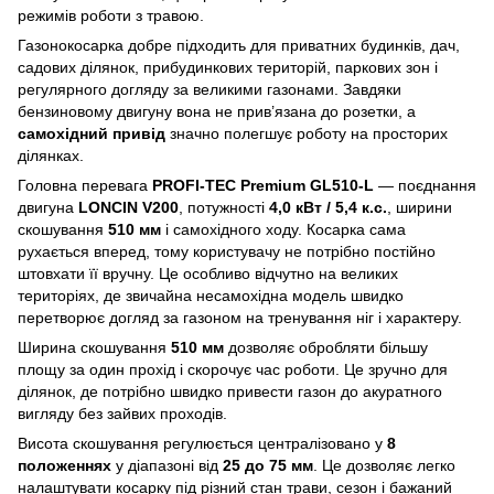
режимів роботи з травою.
Газонокосарка добре підходить для приватних будинків, дач,
садових ділянок, прибудинкових територій, паркових зон і
регулярного догляду за великими газонами. Завдяки
бензиновому двигуну вона не прив’язана до розетки, а
самохідний привід
значно полегшує роботу на просторих
ділянках.
Головна перевага
PROFI-TEC Premium GL510-L
— поєднання
двигуна
LONCIN V200
, потужності
4,0 кВт / 5,4 к.с.
, ширини
скошування
510 мм
і самохідного ходу. Косарка сама
рухається вперед, тому користувачу не потрібно постійно
штовхати її вручну. Це особливо відчутно на великих
територіях, де звичайна несамохідна модель швидко
перетворює догляд за газоном на тренування ніг і характеру.
Ширина скошування
510 мм
дозволяє обробляти більшу
площу за один прохід і скорочує час роботи. Це зручно для
ділянок, де потрібно швидко привести газон до акуратного
вигляду без зайвих проходів.
Висота скошування регулюється централізовано у
8
положеннях
у діапазоні від
25 до 75 мм
. Це дозволяє легко
налаштувати косарку під різний стан трави, сезон і бажаний