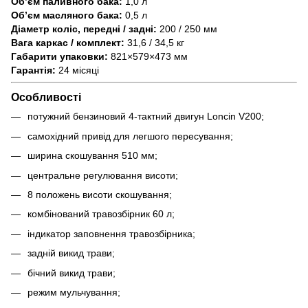
Об’єм паливного бака:
1,0 л
Об’єм масляного бака:
0,5 л
Діаметр коліс, передні / задні:
200 / 250 мм
Вага каркас / комплект:
31,6 / 34,5 кг
Габарити упаковки:
821×579×473 мм
Гарантія:
24 місяці
Особливості
потужний бензиновий 4-тактний двигун Loncin V200;
самохідний привід для легшого пересування;
ширина скошування 510 мм;
центральне регулювання висоти;
8 положень висоти скошування;
комбінований травозбірник 60 л;
індикатор заповнення травозбірника;
задній викид трави;
бічний викид трави;
режим мульчування;