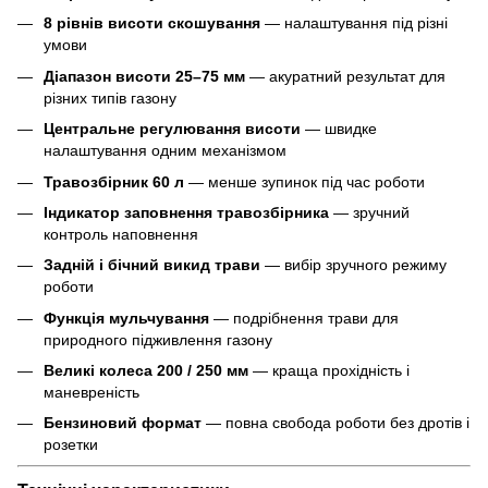
8 рівнів висоти скошування
— налаштування під різні
умови
Діапазон висоти 25–75 мм
— акуратний результат для
різних типів газону
Центральне регулювання висоти
— швидке
налаштування одним механізмом
Травозбірник 60 л
— менше зупинок під час роботи
Індикатор заповнення травозбірника
— зручний
контроль наповнення
Задній і бічний викид трави
— вибір зручного режиму
роботи
Функція мульчування
— подрібнення трави для
природного підживлення газону
Великі колеса 200 / 250 мм
— краща прохідність і
маневреність
Бензиновий формат
— повна свобода роботи без дротів і
розетки