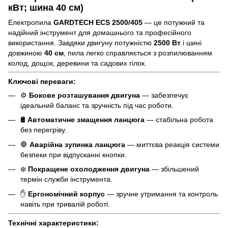
кВт; шина 40 см)
Електропила
GARDTECH ECS 2500/405
— це потужний та
надійний інструмент для домашнього та професійного
використання. Завдяки двигуну потужністю
2500 Вт
і шині
довжиною
40 см
, пила легко справляється з розпилюванням
колод, дощок, деревини та садових гілок.
Ключові переваги:
⚙️
Бокове розташування двигуна
— забезпечує
ідеальний баланс та зручність під час роботи.
🛢️
Автоматичне змащення ланцюга
— стабільна робота
без перегріву.
🛑
Аварійна зупинка ланцюга
— миттєва реакція системи
безпеки при відпусканні кнопки.
❄️
Покращене охолодження двигуна
— збільшений
термін служби інструмента.
✋
Ергономічний корпус
— зручне утримання та контроль
навіть при тривалій роботі.
Технічні характеристики: