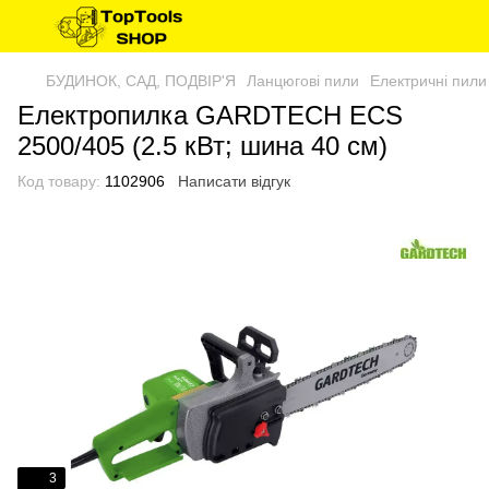
БУДИНОК, САД, ПОДВІР'Я
Ланцюгові пили
Електричні пили
Електропилка GARDTECH ECS
2500/405 (2.5 кВт; шина 40 см)
Код товару:
1102906
Написати відгук
3