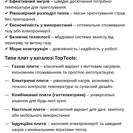
✔
Ефективний нагрів
– швидке досягнення потрібної
температури для приготування.
✔
Рівномірний розподіл тепла
– якісне приготування страв
без пригорання.
✔
Економічність у використанні
– оптимальне споживання
газу або електроенергії.
✔
Безпечні технології
– вбудовані системи захисту від
перегріву та витоку газу.
✔
Міцна конструкція
– довговічність і надійність у роботі.
Типи плит у каталозі TopTools:
Газові плити
– класичний варіант з миттєвим нагрівом,
економним споживанням та простою експлуатацією.
Електричні плити
– рівномірний нагрів, можливість
точного контролю температури та сучасний дизайн.
Комбіновані плити (газ+електрика)
– універсальні
рішення для будь-якої кухні.
Настільні плити
– компактний варіант для дачі, кемпінгу
або мобільного використання.
Індукційні плити
– економія електроенергії та швидкий
нагрів з мінімальними втратами тепла.