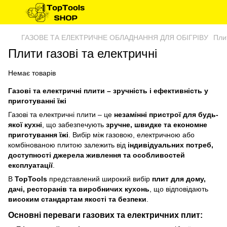
ГАЗОВЕ ТА ЕЛЕКТРИЧНЕ ОБЛАДНАННЯ ДЛЯ ОБІГРІВУ
Плит
Плити газові та електричні
Немає товарів
Газові та електричні плити – зручність і ефективність у
приготуванні їжі
Газові та електричні плити – це
незамінні пристрої для будь-
якої кухні
, що забезпечують
зручне, швидке та економне
приготування їжі
. Вибір між газовою, електричною або
комбінованою плитою залежить від
індивідуальних потреб,
доступності джерела живлення та особливостей
експлуатації
.
В
TopTools
представлений широкий вибір
плит для дому,
дачі, ресторанів та виробничих кухонь
, що відповідають
високим стандартам якості та безпеки
.
Основні переваги газових та електричних плит: