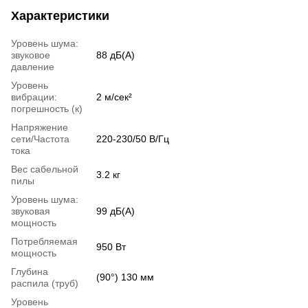
Характеристики
Уровень шума:
звуковое
88 дБ(А)
давление
Уровень
вибрации:
2 м/сек²
погрешность (к)
Напряжение
сети/Частота
220-230/50 В/Гц
тока
Вес сабельной
3.2 кг
пилы
Уровень шума:
звуковая
99 дБ(А)
мощность
Потребляемая
950 Вт
мощность
Глубина
(90°) 130 мм
распила (труб)
Уровень