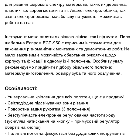
для різання широкого спектру матеріалів, таких як деревина,
пластик, кольорові метали та ін. Аналог електролобзика, так
звана електроножовка, має більшу потужність і можливість
роботи на вазі.
Інструмент може пиляти як рівною лінією, так і під кутом. Пила
шабельна Елпром ЕСП-950 є корисним інструментом для
виконання різноманітних монтажних та демонтажних робіт. Не
мало важливим є можливість обертання рукоятки щодо
корпусу та фіксації в одному із 4 положень. Особливу увагу
рекомендуємо приділити підбору різального полотна:
матеріалу виготовлення, розміру зуба та його розлучення.
Особливості:
- Універсальне кріплення для всіх полотен, що є у продажу!
- Світлодіодне підсвічування зони різання
- Поворотна задня рукоятка (3 положення)
- безступінчасте електронне регулювання частоти ходу
(зусиллям натискання на кнопку + примусовий регулятор
обертів на кнопці)
- Пиляльні полотна фіксуються без додаткових інструментів