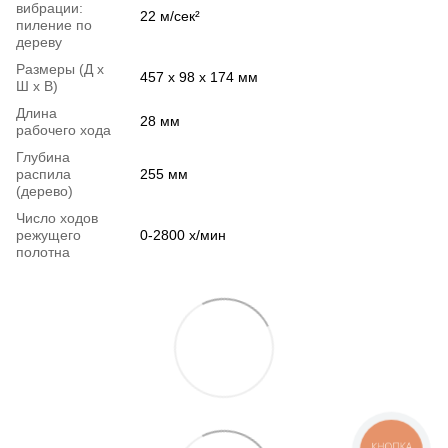
вибрации:
22 м/сек²
пиление по
дереву
Размеры (Д х
457 x 98 x 174 мм
Ш х В)
Длина
28 мм
рабочего хода
Глубина
распила
255 мм
(дерево)
Число ходов
режущего
0-2800 х/мин
полотна
КНОПКА