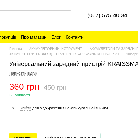
(067) 575-40-34
покупців
Про магазин
Блог
Контакти
Головна
АКУМУЛЯТОРНИЙ ІНСТРУМЕНТ
АКУМУЛЯТОРИ ТА ЗАРЯДНІ 
АКУМУЛЯТОРИ ТА ЗАРЯДНІ ПРИСТРОЇ KRAISSMANN M-POWER 20
Універ
Універсальний зарядний пристрій KRAISSM
Написати відгук
360 грн
450 грн
В наявності
Увійти
для відображення накопичувальної знижки
%