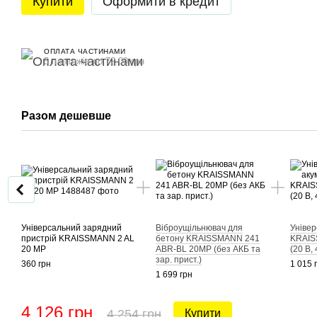
Купити
Оформити в кредит
ОПЛАТА ЧАСТИНАМИ
5 платежів по 72.00 грн
Разом дешевше
Універсальний зарядний
Віброущільнювач для
Уніве
пристрій KRAISSMANN 2 AL
бетону KRAISSMANN 241
KRAIS
20 MP
ABR-BL 20MP (без АКБ та
(20 В,
зар. прист.)
360 грн
1 015 
1 699 грн
4 126 грн
4 254 грн
Купити