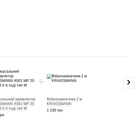
Раз
рсальний акумулятор
Вібронакінечник 2 м
SMANN 4001 MP 20
KRAISSMANN
 4.0 А·год) тип М
1 180 грн
Унів
грн
прис
20 M
360 г