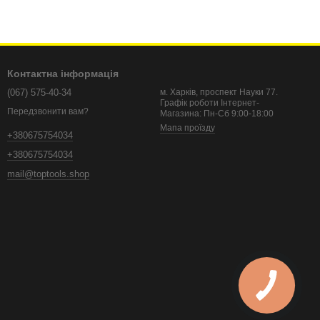
Контактна інформація
(067) 575-40-34
м. Харків, проспект Науки 77.
Графік роботи Інтернет-
Передзвонити вам?
Магазина: Пн-Сб 9:00-18:00
Мапа проїзду
+380675754034
+380675754034
mail@toptools.shop