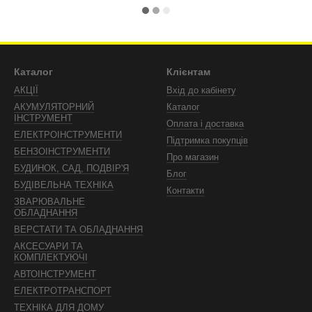
Каталог
Клієнтам
АКЦІЇ
Вхід до кабінету
АКУМУЛЯТОРНИЙ
Каталог
ІНСТРУМЕНТ
Оплата і доставка
ЕЛЕКТРОІНСТРУМЕНТИ
Підтримка покупців
БЕНЗОІНСТРУМЕНТИ
Про магазин
БУДИНОК, САД, ПОДВІР'Я
Блог
БУДІВЕЛЬНА ТЕХНІКА
Контакти
ЗВАРЮВАЛЬНЕ
ОБЛАДНАННЯ
ВЕРСТАТИ ТА ОБЛАДНАННЯ
АКСЕСУАРИ ТА
КОМПЛЕКТУЮЧІ
АВТОІНСТРУМЕНТ
ЕЛЕКТРОТРАНСПОРТ
ТЕХНІКА ДЛЯ ДОМУ