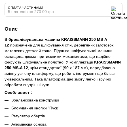
ОПЛАТА ЧАСТИНАМИ
5 платежів по 270.00 грн
Опис
Віброшліфувальна машина KRAISSMANN 250 MS-A
12
призначена для шліфування стін, дерев'яних заготовок,
металевих деталей тощо. Підошва шліфувальної машини
оснащена двома притискними механізмами, що надійно
фіксують шліфувальне полотно. У комплектації
KRAISSMANN
250 MS-A 12
, крім стандартної (90 х 187 мм), передбачено
змінну усічену платформу, що робить інструмент ще більш
універсальним. Така платформа дає змогу легко і зручно
обробити внутрішні кути.
Особливості:
Збалансована конструкції
Блокування кнопки "Пуск"
Регулятор обертів
Алюмінієва основа