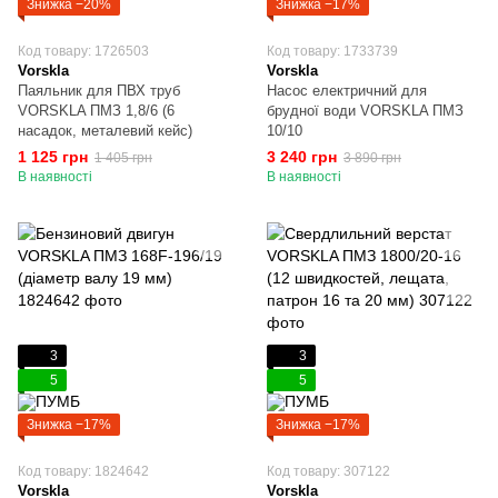
Знижка −20%
Знижка −17%
Код товару: 1726503
Код товару: 1733739
Vorskla
Vorskla
Паяльник для ПВХ труб
Насос електричний для
VORSKLA ПМЗ 1,8/6 (6
брудної води VORSKLA ПМЗ
насадок, металевий кейс)
10/10
1 125 грн
3 240 грн
1 405 грн
3 890 грн
В наявності
В наявності
3
3
5
5
Знижка −17%
Знижка −17%
Код товару: 1824642
Код товару: 307122
Vorskla
Vorskla