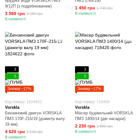
брудної води VORSKLA ПМЗ
ПМЗ 0,45/150
9/12П (з подрібнювачем)
1 450 грн
1 740 грн
3 560 грн
В наявності
4 280 грн
В наявності
3
3
5
5
Знижка −17%
Знижка −17%
Код товару: 1824622
Код товару: 718420
Vorskla
Vorskla
Бензиновий двигун VORSKLA
Міксер будівельний VORSKLA
ПМЗ 170F-215/19 (діаметр валу
ПМЗ 1400/14 (дві насадки)
19 мм)
2 230 грн
2 680 грн
4 620 грн
В наявності
5 540 грн
В наявності