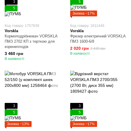
3
5
5
Знижка −17%
Код товару: 1757839
Код товару: 1811446
Vorskla
Vorskla
Кормоподрібнювач VORSKLA
Фрезер електричний VORSKLA
ПМЗ 2702 КП з терткою для
ПМЗ 1600-6/8
коренеплодів
2 020 грн
2 430 грн
3 460 грн
В наявності
В наявності
3
3
5
5
Знижка −13%
Знижка −17%