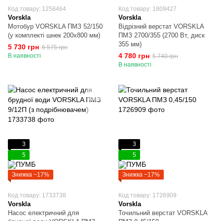
Код товару: 1258464
Код товару: 1809427
Vorskla
Vorskla
Мотобур VORSKLA ПМЗ 52/150
Відрізний верстат VORSKLA
(у комплекті шнек 200x800 мм)
ПМЗ 2700/355 (2700 Вт, диск
355 мм)
5 730 грн
6 575 грн
4 780 грн
В наявності
5 740 грн
В наявності
3
3
5
5
Знижка −17%
Знижка −17%
Код товару: 1733738
Код товару: 1726909
Vorskla
Vorskla
Насос електричний для
Точильний верстат VORSKLA