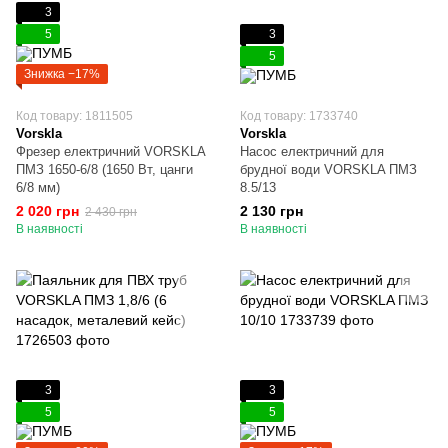
3
5
3
5
Знижка −17%
Код товару: 1811505
Код товару: 1733740
Vorskla
Vorskla
Фрезер електричний VORSKLA
Насос електричний для
ПМЗ 1650-6/8 (1650 Вт, цанги
брудної води VORSKLA ПМЗ
6/8 мм)
8.5/13
2 020 грн
2 130 грн
2 430 грн
В наявності
В наявності
3
3
5
5