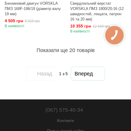
Бензиновий двигун VORSKLA
Свердлильний верстат
ПМЗ 168F-196/19 (діаметр валу
VORSKLA ПМЗ 1800/20-16 (12
19 мм)
швидкостей, лещата, патрон
16 та 20 мм)
4 505 грн
5 410 грн
10 355 грн
В наявності
12 430 грн
В наявності
Показати ще 20 товарів
Назад
Вперед
1
з 5
(067) 575-40-34
Контакти
Повна версія сайту