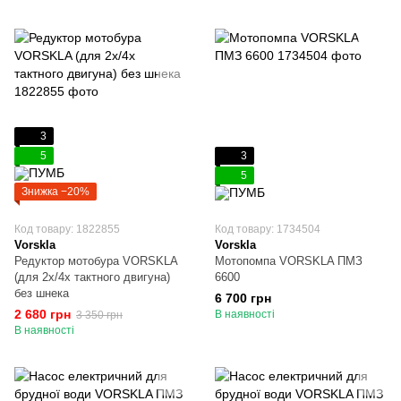
3
5
3
5
Знижка −20%
Код товару: 1822855
Код товару: 1734504
Vorskla
Vorskla
Редуктор мотобура VORSKLA
Мотопомпа VORSKLA ПМЗ
(для 2х/4х тактного двигуна)
6600
без шнека
6 700 грн
2 680 грн
В наявності
3 350 грн
В наявності