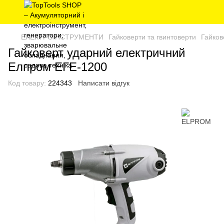
ЕЛЕКТРОІНСТРУМЕНТИ
Гайковерти та гвинтоверти
Гайков
Гайковерт ударний електричний
Елпром ЕГЕ-1200
Код товару:
224343
Написати відгук