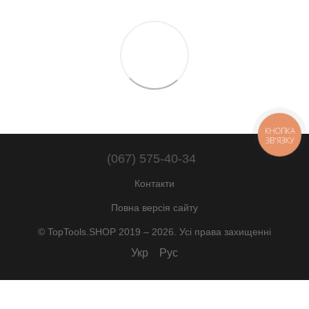
КНОПКА
ЗВ'ЯЗКУ
(067) 575-40-34
Контакти
Повна версія сайту
© TopTools.SHOP 2019 – 2026. Усі права захищенні
Укр
Рус