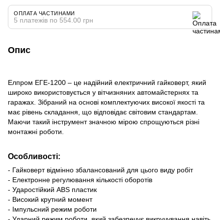
ОПЛАТА ЧАСТИНАМИ
5 платежів по 554.00 грн
Опис
Елпром ЕГЕ-1200 – це надійний електричний гайковерт, який
широко використовується у вітчизняних автомайстернях та
гаражах. Зібраний на основі комплектуючих високої якості та
має рівень складання, що відповідає світовим стандартам.
Маючи такий інструмент значною мірою спрощуються різні
монтажні роботи.
Особливості:
- Гайковерт відмінно збалансований для цього виду робіт
- Електронне регулювання кількості оборотів
- Ударостійкий ABS пластик
- Високий крутний момент
- Імпульсний режим роботи
- Ударний режим роботи, який забезпечує викручування навіть