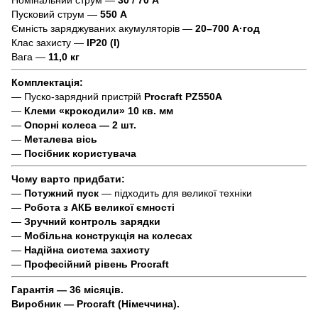
Пусковий струм —
550 А
Ємність заряджуваних акумуляторів —
20–700 А·год
Клас захисту —
IP20 (I)
Вага —
11,0 кг
Комплектація:
— Пуско-зарядний пристрій
Procraft PZ550A
—
Клеми «крокодили»
10 кв. мм
—
Опорні колеса — 2 шт.
—
Металева вісь
—
Посібник користувача
Чому варто придбати:
—
Потужний пуск
— підходить для великої техніки
—
Робота з АКБ великої ємності
—
Зручний контроль зарядки
—
Мобільна конструкція на колесах
—
Надійна система захисту
—
Професійний рівень Procraft
Гарантія — 36 місяців.
Виробник — Procraft (Німеччина).