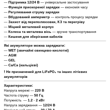
—
Підтримка 12/24 В
— універсальне застосування
—
Функція прискореної зарядки
— економія часу
—
Регулювання струму зарядки
—
Вбудований амперметр
— контроль процесу зарядки
—
Захист від переполюсовки, КЗ та перегріву
—
Міцний металевий корпус
—
Колеса та металева вісь
— зручне транспортування
—
Кишеня для зберігання кабелів
Які акумулятори можна заряджати:
—
WET (звичайні свинцево-кислотні)
—
AGM
—
GEL
—
Ca/Ca (кальцієві)
❗
Не призначений для LiFePO₄ та інших літієвих
акумуляторів
Характеристики:
Напруга мережі —
220 В
Частота струму —
50 Гц
Потужність —
1.2
-
2 кВт
Напруга заряджання —
12/24 В
Номінальний струм —
30 / 70 А