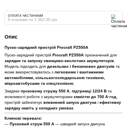
ОПЛАТА ЧАСТИНАМИ
5 платежів по 1 362.00 грн
Опис
Пуско-зарядний пристрій Procraft PZ550A
Пуско-зарядний пристрій
Procraft PZ550A
призначений для
зарядки та запуску свинцево-кислотних акумуляторів
.
Модель підходить для
дизельних і бензинових двигунів
та
може використовуватись з
легковими і вантажними
автомобілями, сільськогосподарською технікою,
мікроавтобусами та спецтехнікою
.
Завдяки
пусковому струму 550 А
,
підтримці 12/24 В
та
можливості роботи з акумуляторами
ємністю до 700 А·год
,
пристрій забезпечує
впевнений запуск двигуна
і
ефективну
зарядку навіть у складних умовах
.
Ключові переваги:
—
Пусковий струм 550 А
— швидкий запуск двигуна