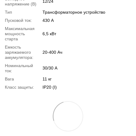
12/24
напряжение (В)
Тип
Трансформаторное устройство
Пусковой ток:
430 А
Максимальная
мощность
6,5 кВт
старта
Емкость
заряжаемого
20-400 Ач
аккумулятора:
Номинальный
30/30 А
ток:
Вага
11 кг
Класс защиты:
IP20 (I)