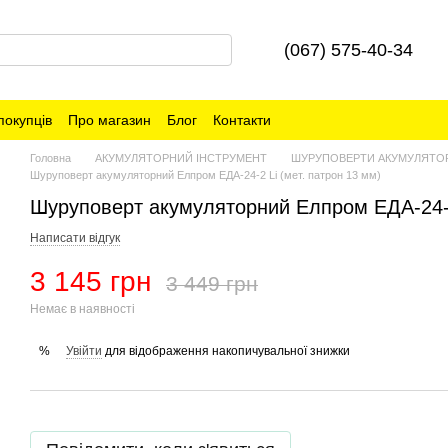
(067) 575-40-34
покупців
Про магазин
Блог
Контакти
Головна
АКУМУЛЯТОРНИЙ ІНСТРУМЕНТ
ШУРУПОВЕРТИ АКУМУЛЯТО
Шуруповерт акумуляторний Елпром ЕДА-24-2 Li (мет. патрон 13 мм)
Шуруповерт акумуляторний Елпром ЕДА-24-2 
Написати відгук
3 145 грн
3 449 грн
Немає в наявності
Увійти
для відображення накопичувальної знижки
%