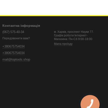
Контактна інформація
(067) 575-40-34
м. Харків, проспект Науки 77.
Графік роботи Інтернет-
Передзвонити вам?
Магазина: Пн-Сб 9:00-18:00
Мапа проїзду
+380675754034
+380675754034
mail@toptools.shop