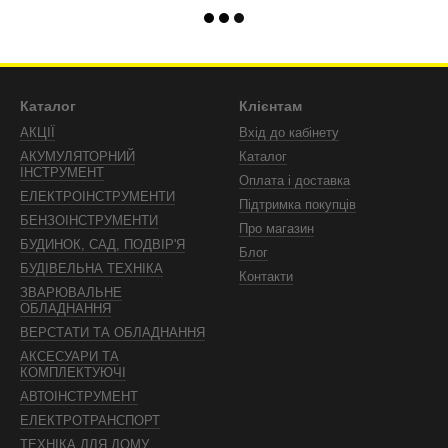
Каталог
Клієнтам
АКЦІЇ
Вхід до кабінету
АКУМУЛЯТОРНИЙ
Каталог
ІНСТРУМЕНТ
Оплата і доставка
ЕЛЕКТРОІНСТРУМЕНТИ
Підтримка покупців
БЕНЗОІНСТРУМЕНТИ
Про магазин
БУДИНОК, САД, ПОДВІР'Я
Блог
БУДІВЕЛЬНА ТЕХНІКА
Контакти
ЗВАРЮВАЛЬНЕ
ОБЛАДНАННЯ
ВЕРСТАТИ ТА ОБЛАДНАННЯ
АКСЕСУАРИ ТА
КОМПЛЕКТУЮЧІ
АВТОІНСТРУМЕНТ
ЕЛЕКТРОТРАНСПОРТ
ТЕХНІКА ДЛЯ ДОМУ