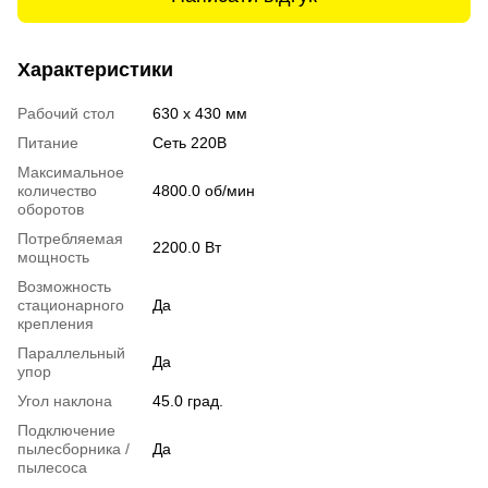
Характеристики
Рабочий стол
630 х 430 мм
Питание
Сеть 220В
Максимальное
количество
4800.0 об/мин
оборотов
Потребляемая
2200.0 Вт
мощность
Возможность
стационарного
Да
крепления
Параллельный
Да
упор
Угол наклона
45.0 град.
Подключение
пылесборника /
Да
пылесоса