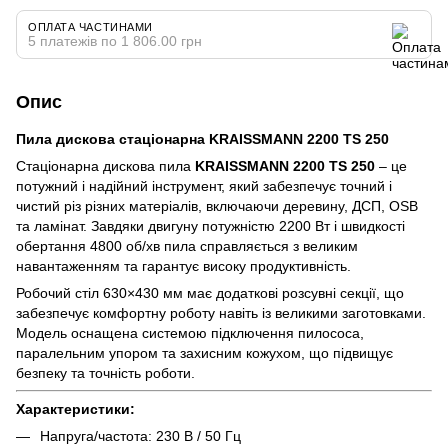
ОПЛАТА ЧАСТИНАМИ
5 платежів по 1 806.00 грн
Опис
Пила дискова стаціонарна KRAISSMANN 2200 TS 250
Стаціонарна дискова пила
KRAISSMANN 2200 TS 250
– це
потужний і надійний інструмент, який забезпечує точний і
чистий різ різних матеріалів, включаючи деревину, ДСП, OSB
та ламінат. Завдяки двигуну потужністю 2200 Вт і швидкості
обертання 4800 об/хв пила справляється з великим
навантаженням та гарантує високу продуктивність.
Робочий стіл 630×430 мм має додаткові розсувні секції, що
забезпечує комфортну роботу навіть із великими заготовками.
Модель оснащена системою підключення пилососа,
паралельним упором та захисним кожухом, що підвищує
безпеку та точність роботи.
Характеристики:
Напруга/частота: 230 В / 50 Гц